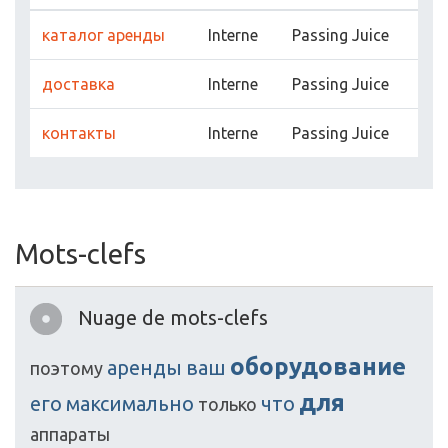
каталог аренды
Interne
Passing Juice
доставка
Interne
Passing Juice
контакты
Interne
Passing Juice
Mots-clefs
Nuage de mots-clefs
оборудование
аренды
ваш
поэтому
для
его
максимально
что
только
аппараты