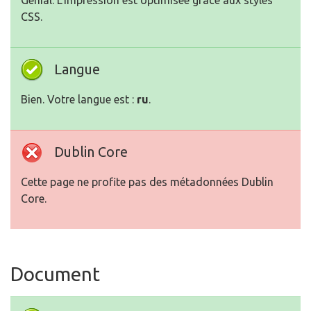
Génial. L'impression est optimisée grâce aux styles
CSS.
Langue
Bien. Votre langue est :
ru
.
Dublin Core
Cette page ne profite pas des métadonnées Dublin
Core.
Document