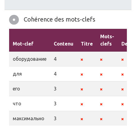
Cohérence des mots-clefs
Mots-
Mot-clef
Contenu
Titre
clefs
Descr
оборудование
4
для
4
его
3
что
3
максимально
3