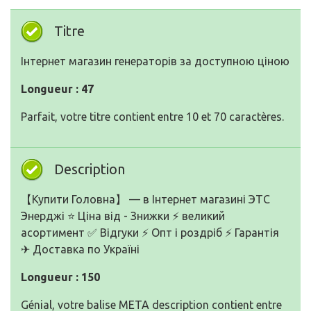
Titre
Інтернет магазин генераторів за доступною ціною
Longueur : 47
Parfait, votre titre contient entre 10 et 70 caractères.
Description
【Купити Головна】 — в Інтернет магазині ЭТС
Энерджі ⭐ Ціна від - Знижки ⚡ великий
асортимент ✅ Відгуки ⚡ Опт і роздріб ⚡ Гарантія
✈ Доставка по Україні
Longueur : 150
Génial, votre balise META description contient entre