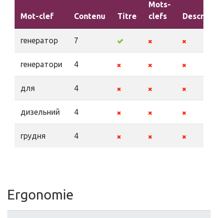
Mots-
Mot-clef
Contenu
Titre
clefs
Descript
генератор
7
генератори
4
для
4
дизельний
4
грудня
4
Ergonomie