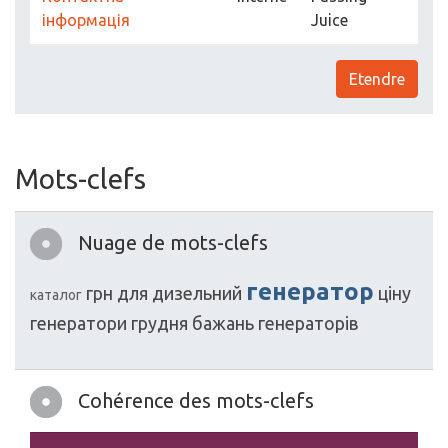
інформація
Juice
Etendre
Mots-clefs
Nuage de mots-clefs
генератор
грн
для
дизельний
ціну
каталог
генератори
грудня
бажань
генераторів
Cohérence des mots-clefs