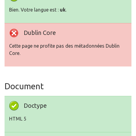
Bien. Votre langue est :
uk
.
Dublin Core
Cette page ne profite pas des métadonnées Dublin
Core.
Document
Doctype
HTML 5