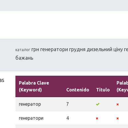
грн
генератори
грудня
дизельний
ціну
г
каталог
бажань
as
Palabra Clave
Pala
(Keyword)
Contenido
Título
(Key
генератор
7
генератори
4