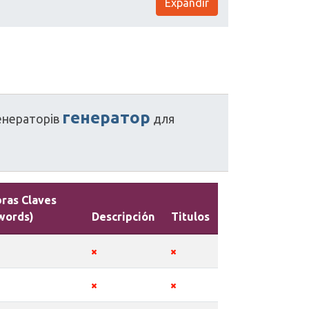
Expandir
генератор
енераторів
для
bras Claves
words)
Descripción
Titulos