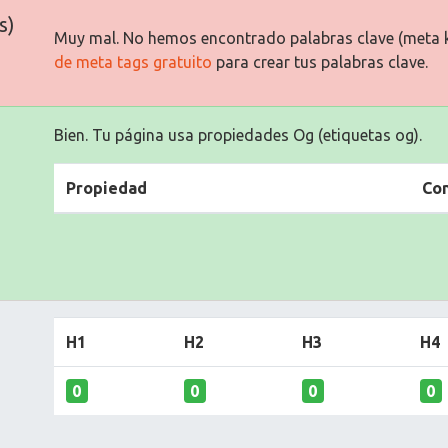
s)
Muy mal. No hemos encontrado palabras clave (meta 
de meta tags gratuito
para crear tus palabras clave.
Bien. Tu página usa propiedades Og (etiquetas og).
Propiedad
Co
H1
H2
H3
H4
0
0
0
0