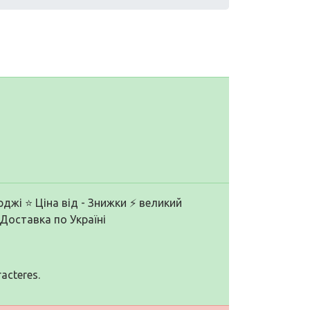
джі ⭐ Ціна від - Знижки ⚡ великий
 Доставка по Україні
racteres.