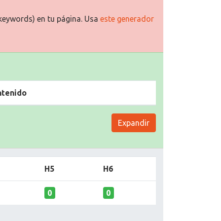
keywords) en tu página. Usa
este generador
ntenido
Expandir
H5
H6
0
0