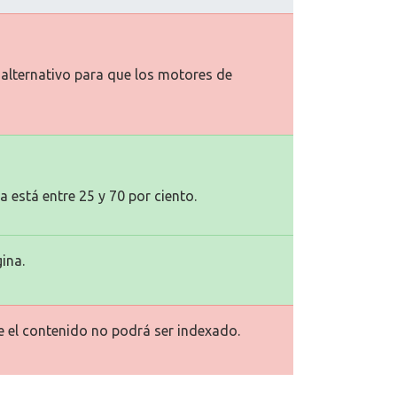
o alternativo para que los motores de
a está entre 25 y 70 por ciento.
ina.
ue el contenido no podrá ser indexado.