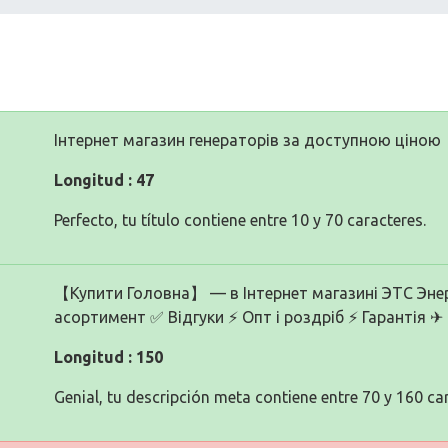
Інтернет магазин генераторів за доступною ціною
Longitud : 47
Perfecto, tu título contiene entre 10 y 70 caracteres.
【Купити Головна】 — в Інтернет магазині ЭТС Энер
асортимент ✅ Відгуки ⚡ Опт і роздріб ⚡ Гарантія ✈
Longitud : 150
Genial, tu descripción meta contiene entre 70 y 160 ca