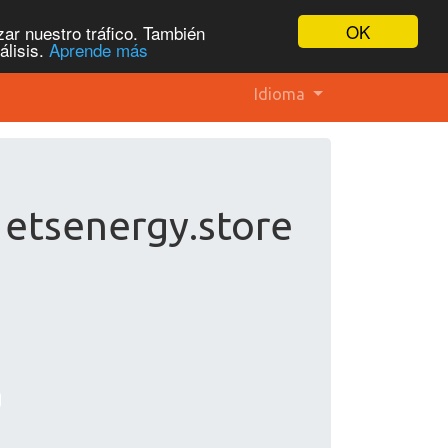
OK
ar nuestro tráfico. También
álisis.
Aprende más
Idioma
 etsenergy.store