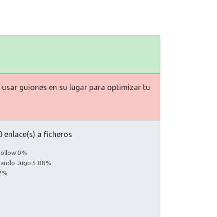
usar guiones en su lugar para optimizar tu
 enlace(s) a ficheros
Follow 0%
asando Jugo 5.88%
12%