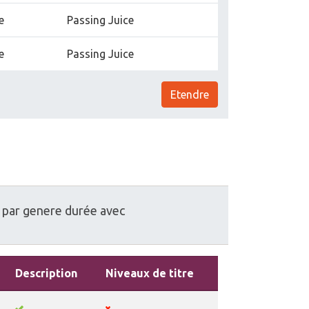
e
Passing Juice
e
Passing Juice
Etendre
par
genere
durée
avec
Description
Niveaux de titre