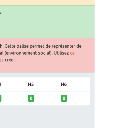
F
. Cette balise permet de représenter de
al (environnement social). Utilisez
ce
s créer.
4
H5
H6
0
0