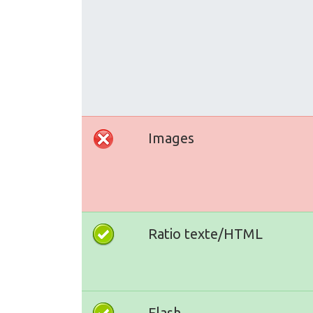
Images
Ratio texte/HTML
Flash