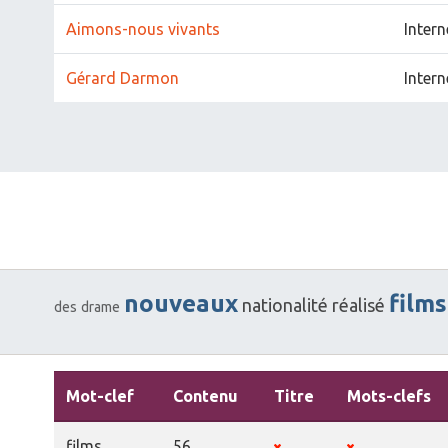
Aimons-nous vivants
Intern
Gérard Darmon
Intern
nouveaux
films
nationalité
réalisé
des
drame
Mot-clef
Contenu
Titre
Mots-clefs
films
56