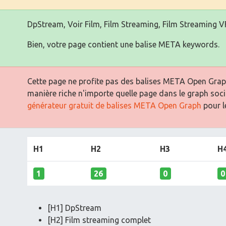
DpStream, Voir Film, Film Streaming, Film Streaming V
Bien, votre page contient une balise META keywords.
Cette page ne profite pas des balises META Open Graph
manière riche n'importe quelle page dans le graph soci
générateur gratuit de balises META Open Graph
pour le
H1
H2
H3
H
1
26
0
0
[H1] DpStream
[H2] Film streaming complet