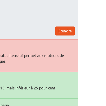
Etendre
texte alternatif permet aux moteurs de
ges.
15, mais inférieur à 25 pour cent.
 page.