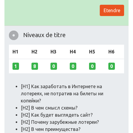
Etendre
Niveaux de titre
H1
H2
H3
H4
H5
H6
1
8
0
0
0
0
[H1] Как заработать в Интернете на
лотереях, не потратив на билеты ни
копейки?
[H2] В чем смысл схемы?
[H2] Как будет выглядеть сайт?
[H2] Почему зарубежные лотереи?
[H2] В чем преимущества?