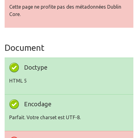
Cette page ne profite pas des métadonnées Dublin
Core.
Document
Doctype
HTML 5
Encodage
Parfait. Votre charset est UTF-8.