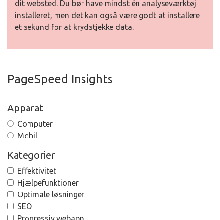
dit websted. Du bør have mindst én analyseværktøj
installeret, men det kan også være godt at installere
et sekund for at krydstjekke data.
PageSpeed Insights
Apparat
Computer
Mobil
Kategorier
Effektivitet
Hjælpefunktioner
Optimale løsninger
SEO
Progressiv webapp