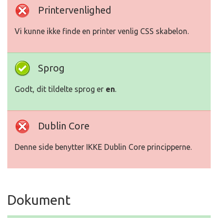
Printervenlighed
Vi kunne ikke finde en printer venlig CSS skabelon.
Sprog
Godt, dit tildelte sprog er
en
.
Dublin Core
Denne side benytter IKKE Dublin Core principperne.
Dokument