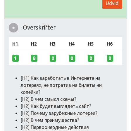
Udvid
Overskrifter
H1
H2
H3
H4
H5
H6
1
8
0
0
0
0
[H1] Как заработать в Интернете на
лотереях, не потратив на билеты ни
копейки?
[H2] В чем смысл схемы?
[H2] Как будет выглядеть сайт?
[H2] Почему зарубежные лотереи?
[H2] В чем преимущества?
[H2] Первоочердные действия