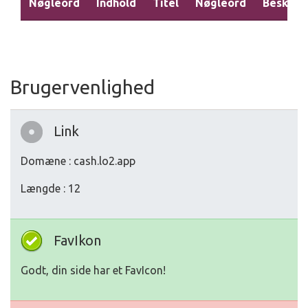
Nøgleord
Indhold
Titel
Nøgleord
Beskriv
Brugervenlighed
Link
Domæne : cash.lo2.app
Længde : 12
FavIkon
Godt, din side har et FavIcon!