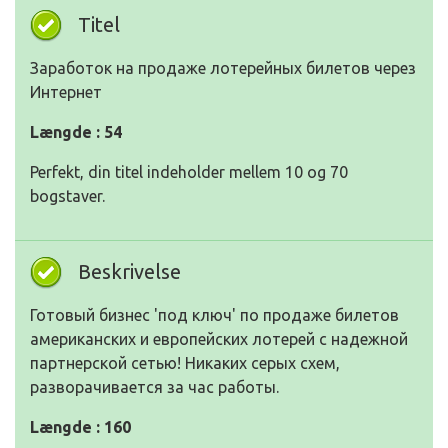
Titel
Заработок на продаже лотерейных билетов через
Интернет
Længde : 54
Perfekt, din titel indeholder mellem 10 og 70
bogstaver.
Beskrivelse
Готовый бизнес 'под ключ' по продаже билетов
американских и европейских лотерей с надежной
партнерской сетью! Никаких серых схем,
разворачивается за час работы.
Længde : 160