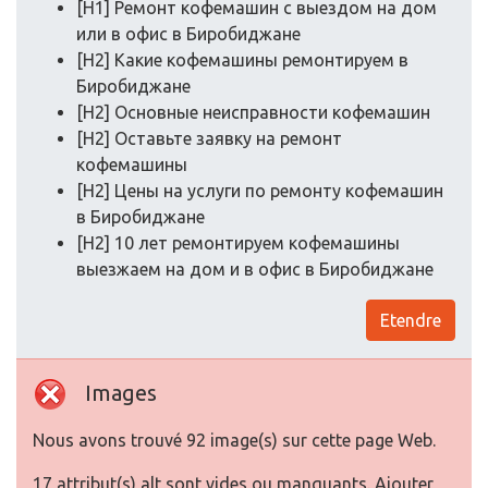
[H1] Ремонт кофемашин с выездом на дом
или в офис в Биробиджане
[H2] Какие кофемашины ремонтируем в
Биробиджане
[H2] Основные неисправности кофемашин
[H2] Оставьте заявку на ремонт
кофемашины
[H2] Цены на услуги по ремонту кофемашин
в Биробиджане
[H2] 10 лет ремонтируем кофемашины
выезжаем на дом и в офис в Биробиджане
Etendre
Images
Nous avons trouvé 92 image(s) sur cette page Web.
17 attribut(s) alt sont vides ou manquants. Ajouter