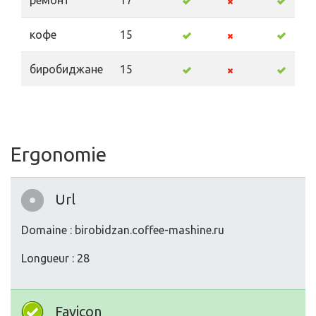
ремонт
17
кофе
15
биробиджане
15
Ergonomie
Url
Domaine : birobidzan.coffee-mashine.ru
Longueur : 28
Favicon