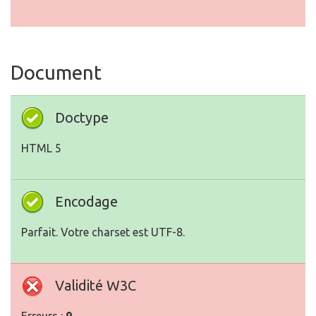
Document
Doctype
HTML 5
Encodage
Parfait. Votre charset est UTF-8.
Validité W3C