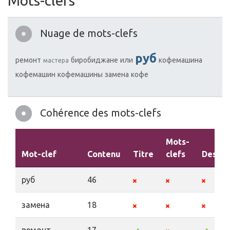
Mots-clefs
Nuage de mots-clefs
руб
ремонт
биробиджане
или
кофемашина
мастера
кофемашин
кофемашины
замена
кофе
Cohérence des mots-clefs
Mots-
Mot-clef
Contenu
Titre
clefs
Descri
руб
46
замена
18