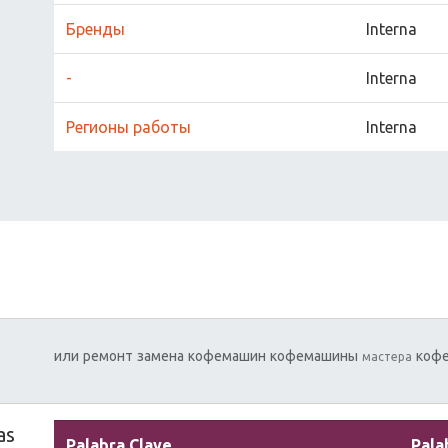
Бренды
Interna
-
Interna
Регионы работы
Interna
или
ремонт
замена
кофемашин
кофемашины
коф
мастера
as
Palabra Clave
Pala