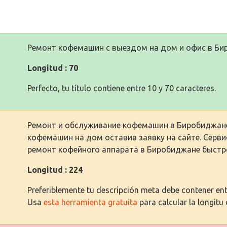
Ремонт кофемашин с выездом на дом и офис в Би
Longitud : 70
Perfecto, tu título contiene entre 10 y 70 caracteres.
Ремонт и обслуживание кофемашин в Биробиджане
кофемашин на дом оставив заявку на сайте. Серви
ремонт кофейного аппарата в Биробиджане быстр
Longitud : 224
Preferiblemente tu descripción meta debe contener entr
Usa
esta herramienta gratuita
para calcular la longitu 