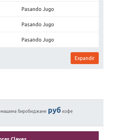
Pasando Jugo
Pasando Jugo
Pasando Jugo
Expandir
руб
емашина
биробиджане
кофе
bras Claves