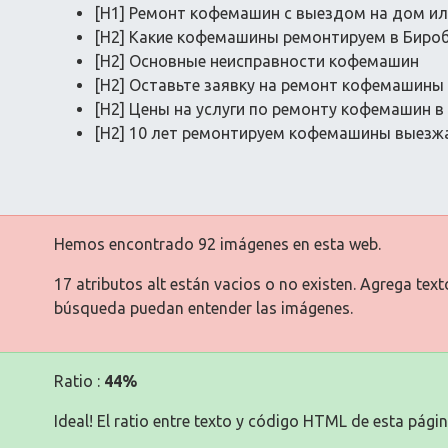
[H1] Ремонт кофемашин с выездом на дом ил
[H2] Какие кофемашины ремонтируем в Биро
[H2] Основные неисправности кофемашин
[H2] Оставьте заявку на ремонт кофемашины
[H2] Цены на услуги по ремонту кофемашин 
[H2] 10 лет ремонтируем кофемашины выезжа
Hemos encontrado 92 imágenes en esta web.
17 atributos alt están vacios o no existen. Agrega tex
búsqueda puedan entender las imágenes.
Ratio :
44%
Ideal! El ratio entre texto y código HTML de esta págin