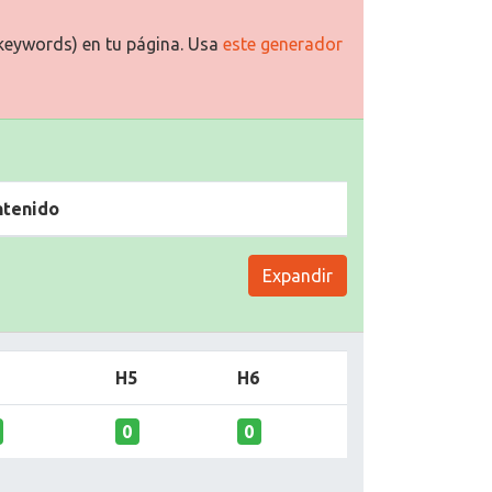
keywords) en tu página. Usa
este generador
ntenido
Expandir
H5
H6
0
0