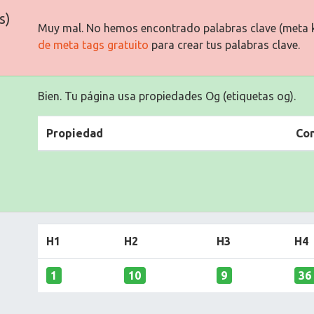
s)
Muy mal. No hemos encontrado palabras clave (meta 
de meta tags gratuito
para crear tus palabras clave.
Bien. Tu página usa propiedades Og (etiquetas og).
Propiedad
Co
H1
H2
H3
H4
1
10
9
36