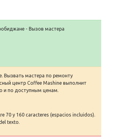
робиджане - Вызов мастера
. Вызвать мастера по ремонту
сный центр Coffee Mashine выполнит
о и по доступным ценам.
e 70 y 160 caracteres (espacios incluidos).
del texto.