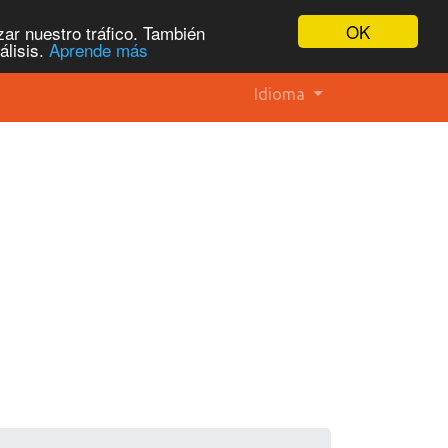
OK
ar nuestro tráfico. También
álisis.
Aprende más
Idioma