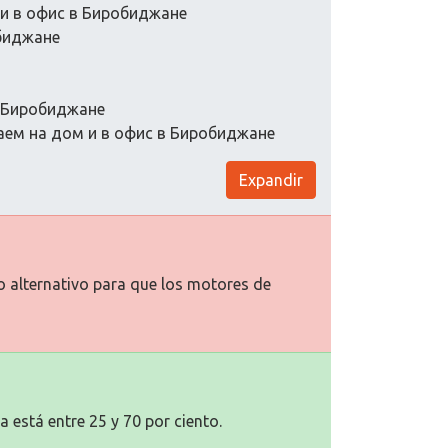
и в офис в Биробиджане
биджане
в Биробиджане
ем на дом и в офис в Биробиджане
Expandir
to alternativo para que los motores de
a está entre 25 y 70 por ciento.