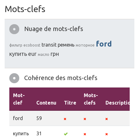
Mots-clefs
Nuage de mots-clefs
ford
transit
ремень
фильтр
ecoboost
моторное
купить
eur
грн
масло
Cohérence des mots-clefs
Mot-
Mots-
clef
Contenu
Titre
clefs
Description
ford
59
купить
31