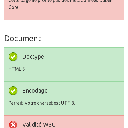
Cette page ne profite pas des métadonnées Dublin
Core.
Document
Doctype
HTML 5
Encodage
Parfait. Votre charset est UTF-8.
Validité W3C