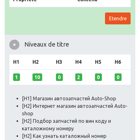
Etendre
Niveaux de titre
H1
H2
H3
H4
H5
H6
1
10
0
2
0
0
[H1] Магазин автозапчастей Auto-Shop
[H2] Интернет магазин автозапчастей Auto-
shop
[H2] Подбор запчастей по вин коду и
каталожному номеру
[H2] Как узнать каталожный номер