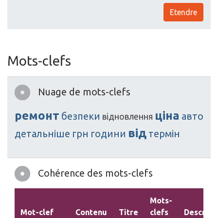
Etendre
Mots-clefs
Nuage de mots-clefs
ремонт
ціна
безпеки
авто
відновлення
від
детальніше
грн
години
термін
Cohérence des mots-clefs
Mots-
Mot-clef
Contenu
Titre
clefs
Descript