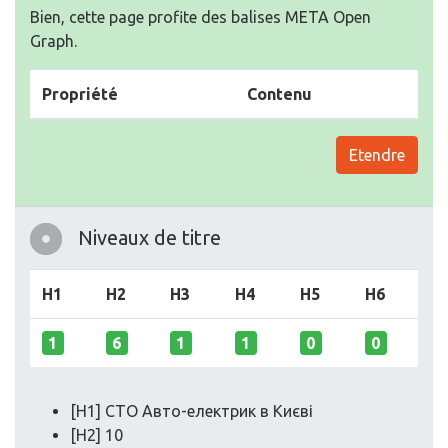
Bien, cette page profite des balises META Open
Graph.
Propriété
Contenu
Etendre
Niveaux de titre
H1
H2
H3
H4
H5
H6
1
6
1
1
0
0
[H1] СТО Авто-електрик в Києві
[H2] 10