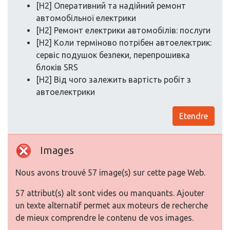
[H2] Оперативний та надійний ремонт
автомобільної електрики
[H2] Ремонт електрики автомобілів: послуги
[H2] Коли терміново потрібен автоелектрик:
сервіс подушок безпеки, перепрошивка
блоків SRS
[H2] Від чого залежить вартість робіт з
автоелектрики
Etendre
Images
Nous avons trouvé 57 image(s) sur cette page Web.
57 attribut(s) alt sont vides ou manquants. Ajouter
un texte alternatif permet aux moteurs de recherche
de mieux comprendre le contenu de vos images.