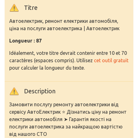
Titre
Автоелектрик, ремонт електрики автомобіля,
ціна на послуги автоелектрика | Автоелектрик
Longueur : 87
Idéalement, votre titre devrait contenir entre 10 et 70
caractères (espaces compris). Utilisez
cet outil gratuit
pour calculer la longueur du texte.
Description
Замовити послугу ремонту автоелектрики від
сервісу АвтоЕлектрик ⭐ Дізнатись ціну на ремонт
електрики автомобіля ➤ Гарантія якості на
послуги автоелектрика за найкращою вартістю
від нашого СТО