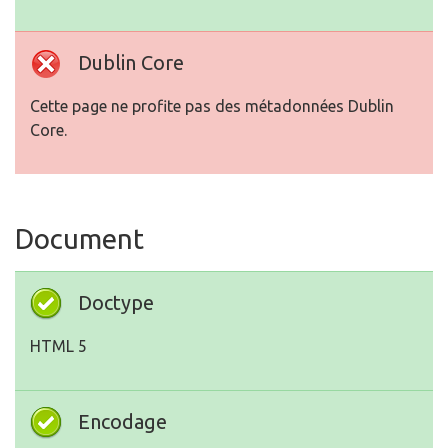
Dublin Core
Cette page ne profite pas des métadonnées Dublin
Core.
Document
Doctype
HTML 5
Encodage