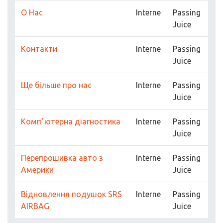
О Нас
Interne
Passing
Juice
Контакти
Interne
Passing
Juice
Ще більше про нас
Interne
Passing
Juice
Компʼютерна діагностика
Interne
Passing
Juice
Перепрошивка авто з
Interne
Passing
Америки
Juice
Відновлення подушок SRS
Interne
Passing
AIRBAG
Juice