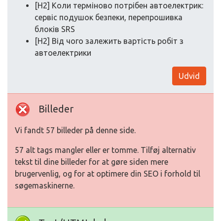
[H2] Коли терміново потрібен автоелектрик:
сервіс подушок безпеки, перепрошивка
блоків SRS
[H2] Від чого залежить вартість робіт з
автоелектрики
Udvid
Billeder
Vi fandt 57 billeder på denne side.
57 alt tags mangler eller er tomme. Tilføj alternativ
tekst til dine billeder for at gøre siden mere
brugervenlig, og for at optimere din SEO i forhold til
søgemaskinerne.