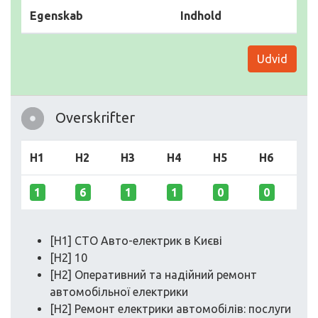
Egenskab
Indhold
Udvid
Overskrifter
H1
H2
H3
H4
H5
H6
1
6
1
1
0
0
[H1] СТО Авто-електрик в Києві
[H2] 10
[H2] Оперативний та надійний ремонт
автомобільної електрики
[H2] Ремонт електрики автомобілів: послуги