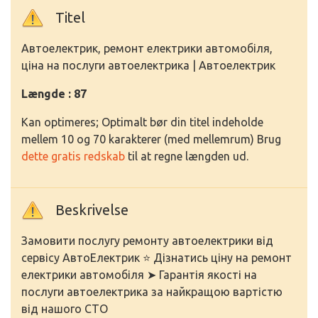
Titel
Автоелектрик, ремонт електрики автомобіля,
ціна на послуги автоелектрика | Автоелектрик
Længde : 87
Kan optimeres; Optimalt bør din titel indeholde
mellem 10 og 70 karakterer (med mellemrum) Brug
dette gratis redskab
til at regne længden ud.
Beskrivelse
Замовити послугу ремонту автоелектрики від
сервісу АвтоЕлектрик ⭐ Дізнатись ціну на ремонт
електрики автомобіля ➤ Гарантія якості на
послуги автоелектрика за найкращою вартістю
від нашого СТО