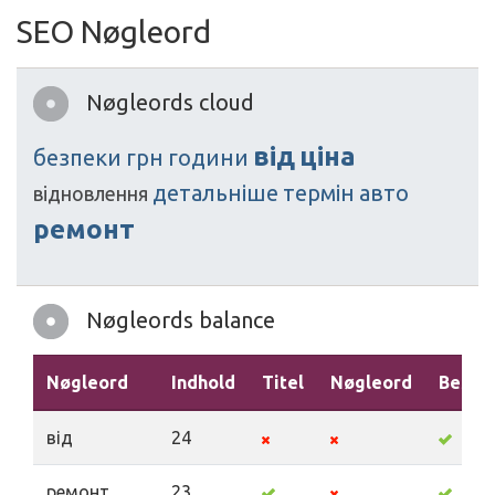
SEO Nøgleord
Nøgleords cloud
від
ціна
безпеки
грн
години
детальніше
термін
авто
відновлення
ремонт
Nøgleords balance
Nøgleord
Indhold
Titel
Nøgleord
Beskri
від
24
ремонт
23