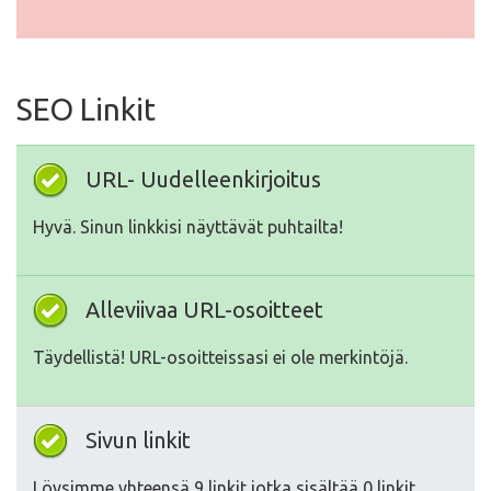
SEO Linkit
URL- Uudelleenkirjoitus
Hyvä. Sinun linkkisi näyttävät puhtailta!
Alleviivaa URL-osoitteet
Täydellistä! URL-osoitteissasi ei ole merkintöjä.
Sivun linkit
Löysimme yhteensä 9 linkit jotka sisältää 0 linkit