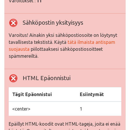
Varoitukset :
11
Sähköpostin yksityisyys
Varoitus! Ainakin yksi sähköpostiosoite on löytynyt
tavallisesta tekstistä. Käytä
tätä ilmaista antispam
suojausta
piilottaaksesi sähköpostiosoitteet
spämmereiltä.
HTML Epäonnistui
Tägit Epäonnistui
Esiintymät
<center>
1
Epäillyt HTML-koodit ovat HTML-tageja, joita ei enää