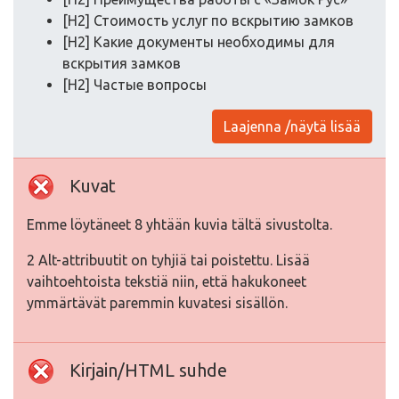
[H2] Стоимость услуг по вскрытию замков
[H2] Какие документы необходимы для
вскрытия замков
[H2] Частые вопросы
Laajenna /näytä lisää
Kuvat
Emme löytäneet 8 yhtään kuvia tältä sivustolta.
2 Alt-attribuutit on tyhjiä tai poistettu. Lisää
vaihtoehtoista tekstiä niin, että hakukoneet
ymmärtävät paremmin kuvatesi sisällön.
Kirjain/HTML suhde