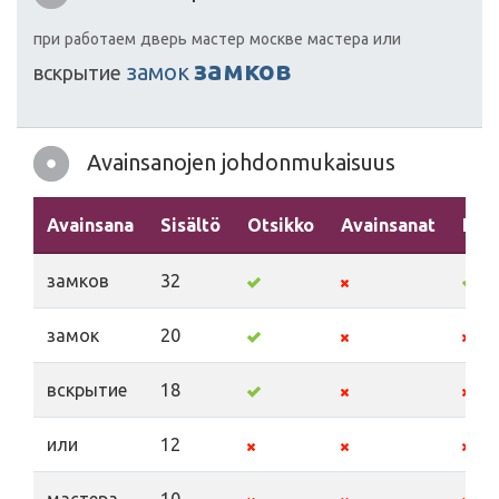
при
работаем
дверь
мастер
москве
мастера
или
замков
замок
вскрытие
Avainsanojen johdonmukaisuus
Avainsana
Sisältö
Otsikko
Avainsanat
Kuv
замков
32
замок
20
вскрытие
18
или
12