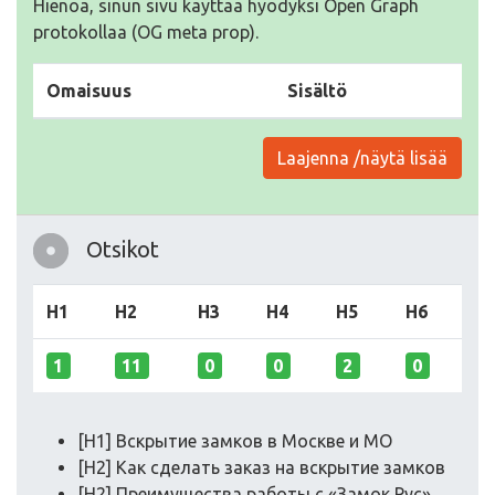
Hienoa, sinun sivu käyttää hyödyksi Open Graph
protokollaa (OG meta prop).
Omaisuus
Sisältö
Laajenna /näytä lisää
Otsikot
H1
H2
H3
H4
H5
H6
1
11
0
0
2
0
[H1] Вскрытие замков в Москве и МО
[H2] Как сделать заказ на вскрытие замков
[H2] Преимущества работы с «Замок Рус»