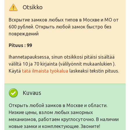
Otsikko
Вскрытие замков любых типов в Москве и МО от
600 рублей. Открыть любой замок быстро без
повреждений
Pituus : 99
Ihannetapauksessa, sinun otsikkosi pitäisi sisältää
väliltä 10 ja 70 kirjainta (välilyönnit mukaanlukien ).
Käytä
tätä ilmaista työkalua
laskeaksi tekstin pituus.
Kuvaus
Открыть любой замков в Москве и области.
Низкие цены, взлом любых заморных
механизмов, работаем круглосуточно. В наличии
новые замки и комплектующие. Звоните!