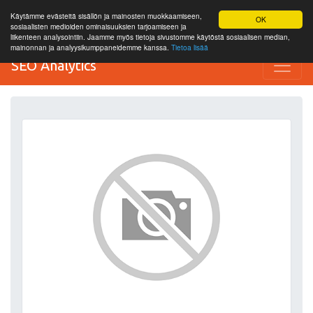
Käytämme evästeitä sisällön ja mainosten muokkaamiseen,
OK
sosiaalisten medioiden ominaisuuksien tarjoamiseen ja
liikenteen analysointiin. Jaamme myös tietoja sivustomme käytöstä sosiaalisen median,
mainonnan ja analyysikumppaneidemme kanssa.
Tietoa lisää
SEO Analytics