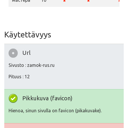
мастера
10
Käytettävyys
Url
Sivusto : zamok-rus.ru
Pituus : 12
Pikkukuva (favicon)
Hienoa, sinun sivulla on favicon (pikakuvake).