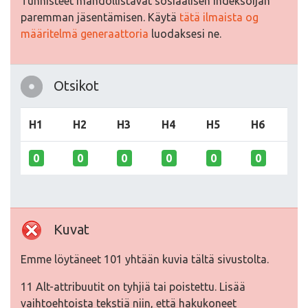
Tunnisteet mahdollistavat sosiaalisen indeksoijan
paremman jäsentämisen. Käytä
tätä ilmaista og
määritelmä generaattoria
luodaksesi ne.
Otsikot
H1
H2
H3
H4
H5
H6
0
0
0
0
0
0
Kuvat
Emme löytäneet 101 yhtään kuvia tältä sivustolta.
11 Alt-attribuutit on tyhjiä tai poistettu. Lisää
vaihtoehtoista tekstiä niin, että hakukoneet