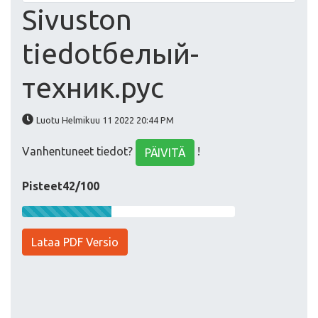
Sivuston
tiedotбелый-
техник.рус
Luotu Helmikuu 11 2022 20:44 PM
Vanhentuneet tiedot?
!
PÄIVITÄ
Pisteet42/100
Lataa PDF Versio