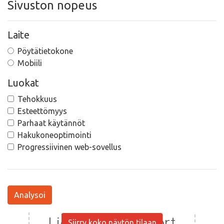
Sivuston nopeus
Laite
Pöytätietokone
Mobiili
Luokat
Tehokkuus
Esteettömyys
Parhaat käytännöt
Hakukoneoptimointi
Progressiivinen web-sovellus
Analysoi
Siirry koko näytön tilaan