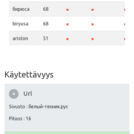
бирюса
68
biryusa
68
ariston
51
Käytettävyys
Url
Sivusto : белый-техник.рус
Pituus : 16