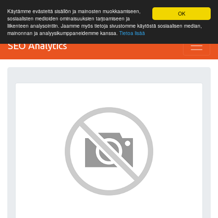
Käytämme evästeitä sisällön ja mainosten muokkaamiseen,
OK
sosiaalisten medioiden ominaisuuksien tarjoamiseen ja
liikenteen analysointiin. Jaamme myös tietoja sivustomme käytöstä sosiaalisen median,
mainonnan ja analyysikumppaneidemme kanssa.
Tietoa lisää
SEO Analytics