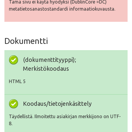
Tämä sivu ei käytä hyödyksi (DublinCore =DC)
metatietosanastostandardi informaatiokuvausta.
Dokumentti
(dokumenttityyppi);
Merkistökoodaus
HTML 5
Koodaus/tietojenkäsittely
Täydellistä. Ilmoitettu asiakirjan merkkijono on UTF-
8.