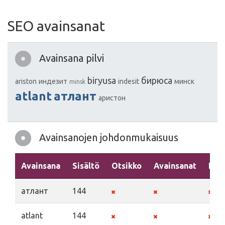
SEO avainsanat
Avainsana pilvi
biryusa
бирюса
ariston
индезит
indesit
минск
minsk
atlant
атлант
аристон
Avainsanojen johdonmukaisuus
Avainsana
Sisältö
Otsikko
Avainsanat
Kuv
атлант
144
atlant
144