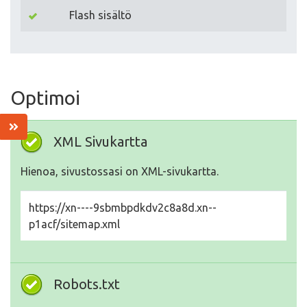
Flash sisältö
Optimoi
XML Sivukartta
Hienoa, sivustossasi on XML-sivukartta.
https://xn----9sbmbpdkdv2c8a8d.xn--
p1acf/sitemap.xml
Robots.txt