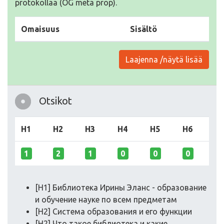
protokollaa (OG meta prop).
Omaisuus
Sisältö
Laajenna /näytä lisää
Otsikot
H1
H2
H3
H4
H5
H6
1
2
1
0
0
0
[H1] Библиотека Ирины Эланс - образование
и обучение науке по всем предметам
[H2] Система образования и его функции
[H2] Что такое библиотека и какие