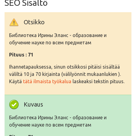
SEO Sisältö
Otsikko
Библиотека Ирины Эланс - образование и
обучение науке по всем предметам
Pituus : 71
Ihannetapauksessa, sinun otsikkosi pitäisi sisältää
väliltä 10 ja 70 kirjainta (välilyönnit mukaanlukien ).
Käytä
tätä ilmaista työkalua
laskeaksi tekstin pituus.
Kuvaus
Библиотека Ирины Эланс - образование и
обучение науке по всем предметам