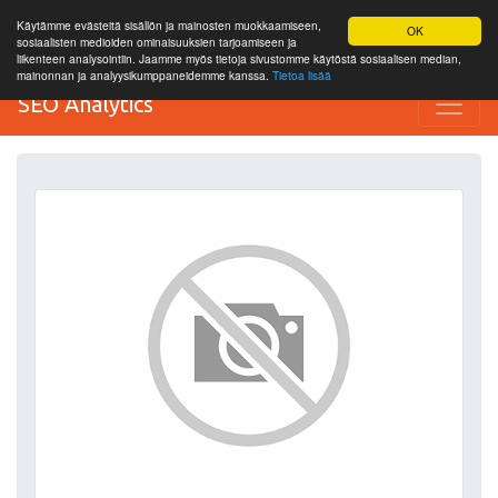
Käytämme evästeitä sisällön ja mainosten muokkaamiseen,
OK
sosiaalisten medioiden ominaisuuksien tarjoamiseen ja
liikenteen analysointiin. Jaamme myös tietoja sivustomme käytöstä sosiaalisen median,
mainonnan ja analyysikumppaneidemme kanssa.
Tietoa lisää
SEO Analytics