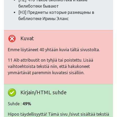
билиботеки бывают
[H3] Предметы которые размещены в
библиотеке Ирины Эланс
Kuvat
Emme löytäneet 40 yhtään kuvia tältä sivustolta.
11 Alt-attribuutit on tyhjiä tai poistettu. Lisää
vaihtoehtoista tekstiä niin, että hakukoneet
ymmärtävät paremmin kuvatesi sisällön.
Kirjain/HTML suhde
Suhde :
49%
Hipoo täydellisyyttä! Tämä sivu /sivut sisältää tekstiä