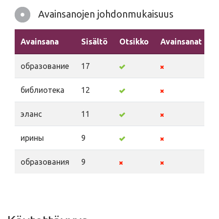
Avainsanojen johdonmukaisuus
Avainsana
Sisältö
Otsikko
Avainsanat
K
образование
17
библиотека
12
эланс
11
ирины
9
образования
9