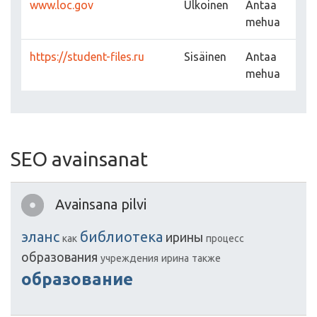
www.loc.gov
Ulkoinen
Antaa
mehua
https://student-files.ru
Sisäinen
Antaa
mehua
SEO avainsanat
Avainsana pilvi
эланс
библиотека
ирины
как
процесс
образования
учреждения
ирина
также
образование