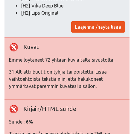
[H2] Vika Deep Blue
[H2] Lips Original
Laajenna /näytä lisää
Kuvat
Emme löytäneet 72 yhtään kuvia tältä sivustolta.
31 Alt-attribuutit on tyhjiä tai poistettu. Lisää
vaihtoehtoista tekstiä niin, että hakukoneet
ymmärtävät paremmin kuvatesi sisällön.
Kirjain/HTML suhde
Suhde :
6%
Tämän sivun / sivujen suhde teksti -> HTML on