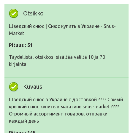
Otsikko
Шведский снюс | Снюс купить в Украине - Snus-
Market
Pituus : 51
Täydellistä, otsikkosi sisältää väliltä 10 ja 70
kirjainta.
Kuvaus
Шведский снюс в Украине с доставкой ???? Самый
крепкий снюс купить в магазине snus-market ????
Огромный ассортимент товаров, отправки
каждый день
Pituus : 145