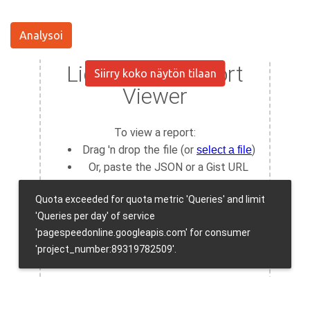
Analysoi
Siirry koko näytön tilaan