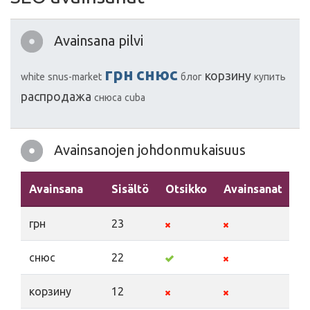
Avainsana pilvi
грн
снюс
корзину
white
snus-market
блог
купить
распродажа
снюса
cuba
Avainsanojen johdonmukaisuus
Avainsana
Sisältö
Otsikko
Avainsanat
K
грн
23
снюс
22
корзину
12