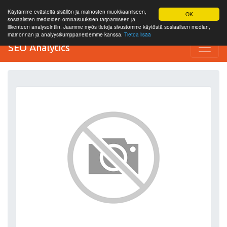
Käytämme evästeitä sisällön ja mainosten muokkaamiseen,
OK
sosiaalisten medioiden ominaisuuksien tarjoamiseen ja
liikenteen analysointiin. Jaamme myös tietoja sivustomme käytöstä sosiaalisen median,
mainonnan ja analyysikumppaneidemme kanssa.
Tietoa lisää
SEO Analytics