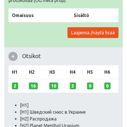
protokollaa (OG meta prop).
Omaisuus
Sisältö
Laajenna /näytä lisää
Otsikot
H1
H2
H3
H4
H5
H6
2
16
10
3
0
0
[H1]
[H1] Шведский снюс в Украине
[H2] Распродажа
[H2] Planet Menthol Uranium