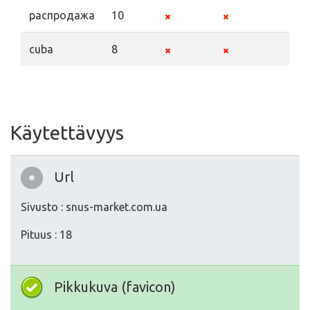
распродажа
10
cuba
8
Käytettävyys
Url
Sivusto : snus-market.com.ua
Pituus : 18
Pikkukuva (favicon)