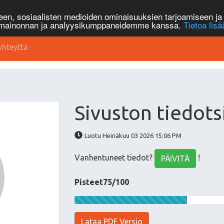
n, sosiaalisten medioiden ominaisuuksien tarjoamiseen ja 
, mainonnan ja analyysikumppaneidemme kanssa.
Tietoa lisä
yhteyttä
Sivuston tiedots
Luotu Heinäkuu 03 2026 15:06 PM
Vanhentuneet tiedot?
!
PÄIVITÄ
Pisteet75/100
Lataa PDF Versio