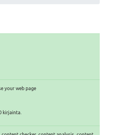
yse your web page
 kirjainta.
, content checker, content analysis, content