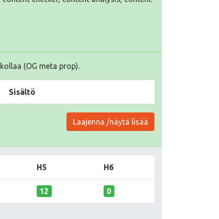
kollaa (OG meta prop).
Sisältö
Laajenna /näytä lisää
H5
H6
12
0