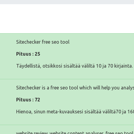
Sitechecker free seo tool
Pituus : 25
Täydellistä, otsikkosi sisältää väliltä 10 ja 70 kirjainta.
Sitechecker is a free seo tool which will help you anal
Pituus : 72
Hienoa, sinun meta-kuvauksesi sisältää väliltä70 ja 160
website review, website content analyser, free seo tool