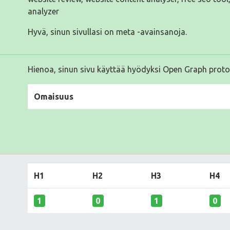
analyzer
Hyvä, sinun sivullasi on meta -avainsanoja.
Hienoa, sinun sivu käyttää hyödyksi Open Graph proto
Omaisuus
H1
H2
H3
H4
1
0
1
0