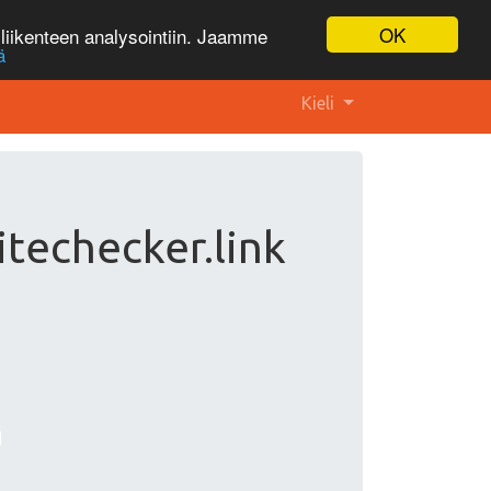
OK
liikenteen analysointiin. Jaamme
ä
Kieli
itechecker.link