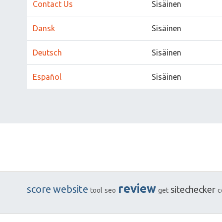
Contact Us
Sisäinen
Dansk
Sisäinen
Deutsch
Sisäinen
Español
Sisäinen
review
score
website
sitechecker
tool
seo
get
c