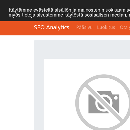
Käytämme evästeitä sisällön ja mainosten muokkaamisee
myös tietoja sivustomme käytöstä sosiaalisen median
SEO Analytics
Pääsivu
Luokitus
Ota 