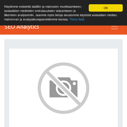
Käytämme evästeitä sisällön ja mainosten muokkaamiseen,
OK
sosiaalisten medioiden ominaisuuksien tarjoamiseen ja
liikenteen analysointiin. Jaamme myös tietoja sivustomme käytöstä sosiaalisen median,
mainonnan ja analyysikumppaneidemme kanssa.
Tietoa lisää
SEO Analytics