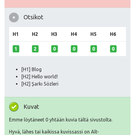
Otsikot
H1
H2
H3
H4
H5
H6
1
2
0
0
0
0
[H1] Blog
[H2] Hello world!
[H2] Şarkı Sözleri
Kuvat
Emme löytäneet 0 yhtään kuvia tältä sivustolta.
Hyvä, lähes tai kaikissa kuvissassi on Alt-