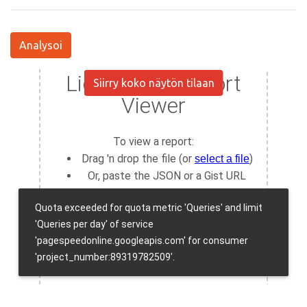
Analysoi
Siirry koko näytön tilaan