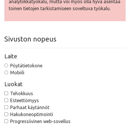
analytiikkatyökalu, mutta voi myös olla hyvä asentaa
toinen tietojen tarkistamiseen soveltuva työkalu.
Sivuston nopeus
Laite
Pöytätietokone
Mobiili
Luokat
Tehokkuus
Esteettömyys
Parhaat käytännöt
Hakukoneoptimointi
Progressiivinen web-sovellus