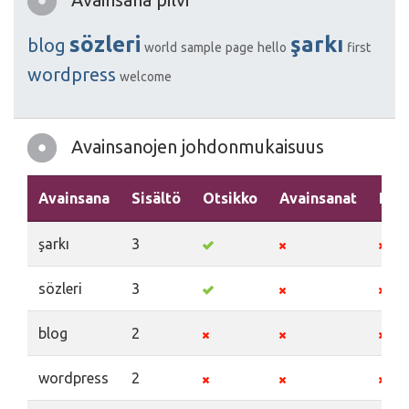
sözleri
şarkı
blog
world
sample
page
hello
first
wordpress
welcome
Avainsanojen johdonmukaisuus
Avainsana
Sisältö
Otsikko
Avainsanat
Kuv
şarkı
3
sözleri
3
blog
2
wordpress
2