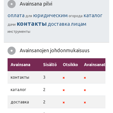
Avainsana pilvi
оплата
юридическим
каталог
для
огорода
контакты
доставка
лицам
дачи
инструменты
Avainsanojen johdonmukaisuus
Avainsana
Sisältö
Otsikko
Avainsanat
контакты
3
каталог
2
доставка
2