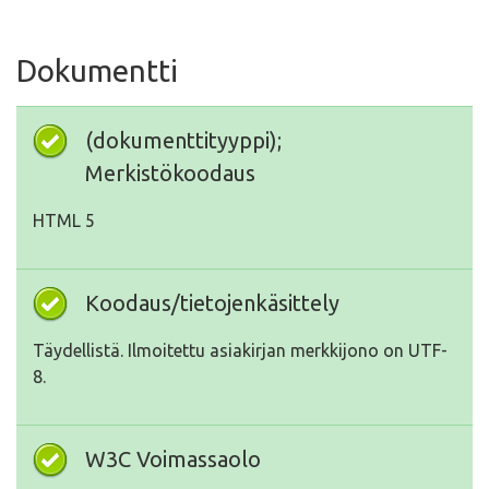
Dokumentti
(dokumenttityyppi);
Merkistökoodaus
HTML 5
Koodaus/tietojenkäsittely
Täydellistä. Ilmoitettu asiakirjan merkkijono on UTF-
8.
W3C Voimassaolo