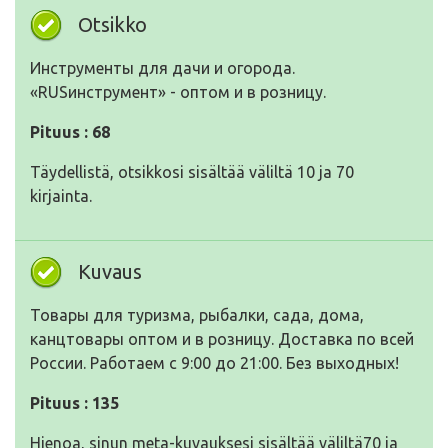
Otsikko
Инструменты для дачи и огорода.
«RUSинструмент» - оптом и в розницу.
Pituus : 68
Täydellistä, otsikkosi sisältää väliltä 10 ja 70
kirjainta.
Kuvaus
Товары для туризма, рыбалки, сада, дома,
канцтовары оптом и в розницу. Доставка по всей
России. Работаем с 9:00 до 21:00. Без выходных!
Pituus : 135
Hienoa, sinun meta-kuvauksesi sisältää väliltä70 ja