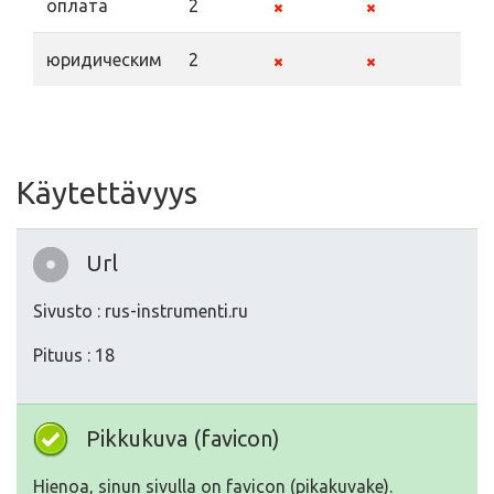
оплата
2
юридическим
2
Käytettävyys
Url
Sivusto : rus-instrumenti.ru
Pituus : 18
Pikkukuva (favicon)
Hienoa, sinun sivulla on favicon (pikakuvake).