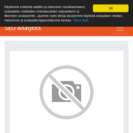
Käytämme evästeitä sisällön ja mainosten muokkaamiseen,
OK
sosiaalisten medioiden ominaisuuksien tarjoamiseen ja
liikenteen analysointiin. Jaamme myös tietoja sivustomme käytöstä sosiaalisen median,
mainonnan ja analyysikumppaneidemme kanssa.
Tietoa lisää
SEO Analytics