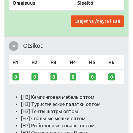
Omaisuus
Sisältö
Laajenna /näytä lisää
Otsikot
H1
H2
H3
H4
H5
H6
0
0
8
0
0
0
[H3] Кемпинговая мебель оптом
[H3] Туристические палатки оптом
[H3] Тенты шатры оптом
[H3] Спальные мешки оптом
[H3] Рыболовные товары оптом
[H3] Оптовая продажа Daiwa