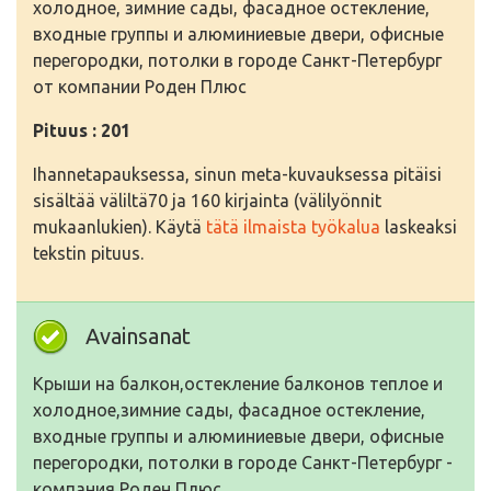
холодное, зимние сады, фасадное остекление,
входные группы и алюминиевые двери, офисные
перегородки, потолки в городе Санкт-Петербург
от компании Роден Плюс
Pituus : 201
Ihannetapauksessa, sinun meta-kuvauksessa pitäisi
sisältää väliltä70 ja 160 kirjainta (välilyönnit
mukaanlukien). Käytä
tätä ilmaista työkalua
laskeaksi
tekstin pituus.
Avainsanat
Крыши на балкон,остекление балконов теплое и
холодное,зимние сады, фасадное остекление,
входные группы и алюминиевые двери, офисные
перегородки, потолки в городе Санкт-Петербург -
компания Роден Плюс