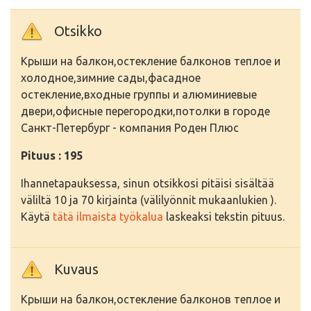
Otsikko
Крыши на балкон,остекление балконов теплое и
холодное,зимние сады,фасадное
остекление,входные группы и алюминиевые
двери,офисные перегородки,потолки в городе
Санкт-Петербург - компания Роден Плюс
Pituus : 195
Ihannetapauksessa, sinun otsikkosi pitäisi sisältää
väliltä 10 ja 70 kirjainta (välilyönnit mukaanlukien ).
Käytä
tätä ilmaista työkalua
laskeaksi tekstin pituus.
Kuvaus
Крыши на балкон,остекление балконов теплое и