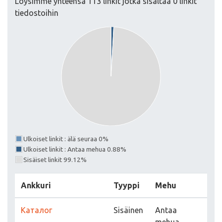
Löysimme yhteensä 113 linkit jotka sisältää 0 linkit
tiedostoihin
Ulkoiset linkit : älä seuraa 0%
Ulkoiset linkit : Antaa mehua 0.88%
Sisäiset linkit 99.12%
Ankkuri
Tyyppi
Mehu
Каталог
Sisäinen
Antaa