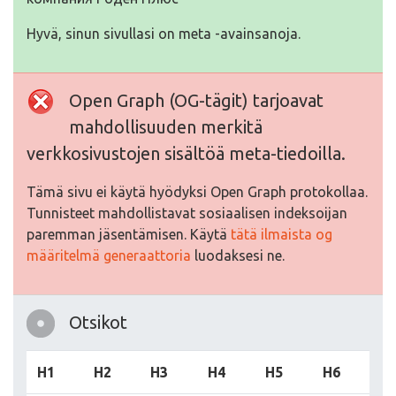
Hyvä, sinun sivullasi on meta -avainsanoja.
Open Graph (OG-tägit) tarjoavat
mahdollisuuden merkitä
verkkosivustojen sisältöä meta-tiedoilla.
Tämä sivu ei käytä hyödyksi Open Graph protokollaa.
Tunnisteet mahdollistavat sosiaalisen indeksoijan
paremman jäsentämisen. Käytä
tätä ilmaista og
määritelmä generaattoria
luodaksesi ne.
Otsikot
H1
H2
H3
H4
H5
H6