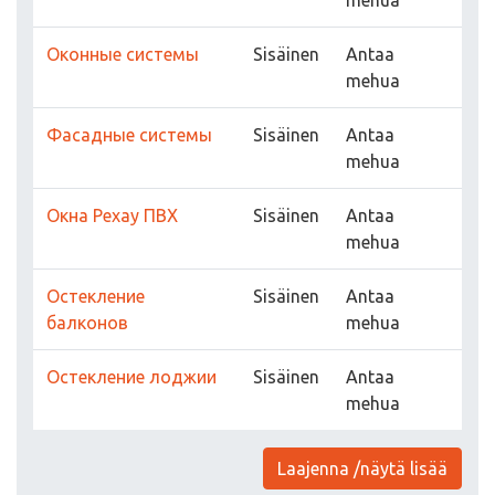
mehua
Оконные системы
Sisäinen
Antaa
mehua
Фасадные системы
Sisäinen
Antaa
mehua
Окна Рехау ПВХ
Sisäinen
Antaa
mehua
Остекление
Sisäinen
Antaa
балконов
mehua
Остекление лоджии
Sisäinen
Antaa
mehua
Laajenna /näytä lisää