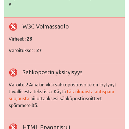
8.
W3C Voimassaolo
Virheet :
26
Varoitukset :
27
Sähköpostin yksityisyys
Varoitus! Ainakin yksi sähköpostiosoite on löytynyt
tavallisesta tekstistä. Käytä
tätä ilmaista antispam
suojausta
piilottaaksesi sähköpostiosoitteet
spämmereiltä.
HTML Epäonnistui