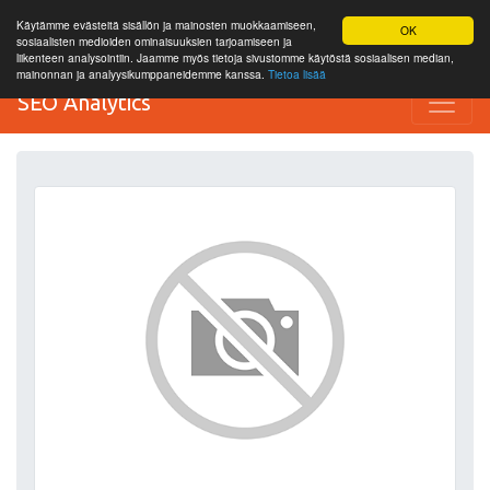
Käytämme evästeitä sisällön ja mainosten muokkaamiseen,
OK
sosiaalisten medioiden ominaisuuksien tarjoamiseen ja
liikenteen analysointiin. Jaamme myös tietoja sivustomme käytöstä sosiaalisen median,
mainonnan ja analyysikumppaneidemme kanssa.
Tietoa lisää
SEO Analytics