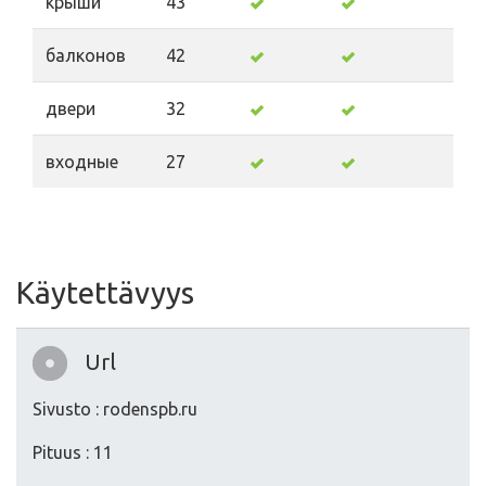
крыши
43
балконов
42
двери
32
входные
27
Käytettävyys
Url
Sivusto : rodenspb.ru
Pituus : 11