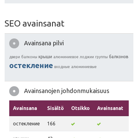
SEO avainsanat
Avainsana pilvi
крыши
балконов
двери
балконы
алюминиевое
лоджии
группы
остекление
входные
алюминиевые
Avainsanojen johdonmukaisuus
Avainsana
Sisältö
Otsikko
Avainsanat
Ku
остекление
166