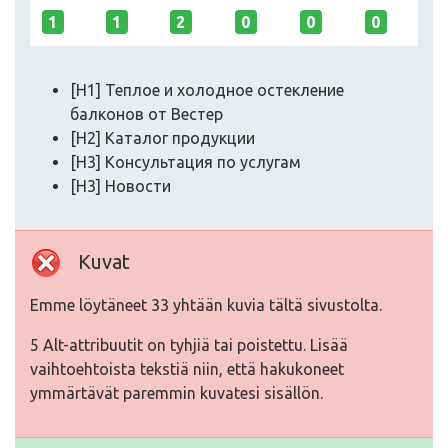
1
1
2
0
0
0
[H1] Теплое и холодное остекление
балконов от Вестер
[H2] Каталог продукции
[H3] Консультация по услугам
[H3] Новости
Kuvat
Emme löytäneet 33 yhtään kuvia tältä sivustolta.
5 Alt-attribuutit on tyhjiä tai poistettu. Lisää
vaihtoehtoista tekstiä niin, että hakukoneet
ymmärtävät paremmin kuvatesi sisällön.