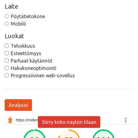
Laite
Pöytätietokone
Mobiili
Luokat
Tehokkuus
Esteettömyys
Parhaat käytännöt
Hakukoneoptimointi
Progressiivinen web-sovellus
Analysoi
Siirry koko näytön tilaan