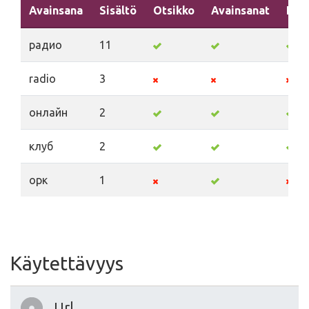
Avainsana
Sisältö
Otsikko
Avainsanat
Kuv
радио
11
radio
3
онлайн
2
клуб
2
орк
1
Käytettävyys
Url