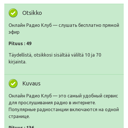
Otsikko
Онлайн Радио Клуб — слушать бесплатно прямой
эфир
Pituus : 49
Täydellistä, otsikkosi sisältää väliltä 10 ja 70
kirjainta.
Kuvaus
Онлайн Радио Клуб — это самый удобный сервис
для прослушивания радио в интернете.
Популярные радиостанции включаются на одной
странице.
Pituus : 136