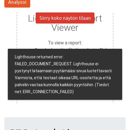
Analysoi
Siirry koko näytön tilaan