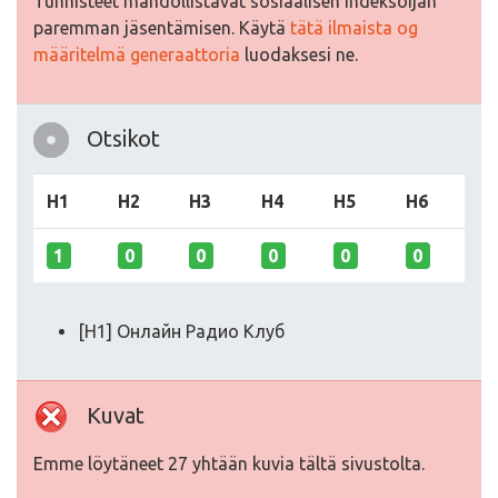
Tunnisteet mahdollistavat sosiaalisen indeksoijan
paremman jäsentämisen. Käytä
tätä ilmaista og
määritelmä generaattoria
luodaksesi ne.
Otsikot
H1
H2
H3
H4
H5
H6
1
0
0
0
0
0
[H1] Онлайн Радио Клуб
Kuvat
Emme löytäneet 27 yhtään kuvia tältä sivustolta.