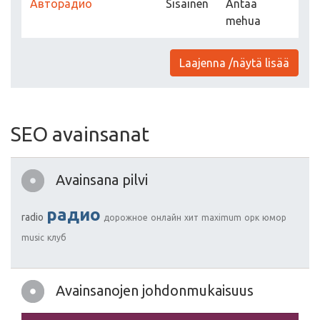
Авторадио
Sisäinen
Antaa
mehua
Laajenna /näytä lisää
SEO avainsanat
Avainsana pilvi
радио
radio
дорожное
онлайн
хит
maximum
орк
юмор
music
клуб
Avainsanojen johdonmukaisuus