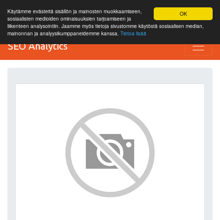
Käytämme evästeitä sisällön ja mainosten muokkaamiseen,
OK
sosiaalisten medioiden ominaisuuksien tarjoamiseen ja
liikenteen analysointiin. Jaamme myös tietoja sivustomme käytöstä sosiaalisen median,
mainonnan ja analyysikumppaneidemme kanssa.
Tietoa lisää
SEO Analytics