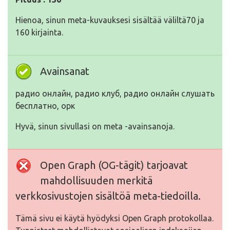
Hienoa, sinun meta-kuvauksesi sisältää väliltä70 ja
160 kirjainta.
Avainsanat
радио онлайн, радио клуб, радио онлайн слушать
бесплатно, орк
Hyvä, sinun sivullasi on meta -avainsanoja.
Open Graph (OG-tägit) tarjoavat
mahdollisuuden merkitä
verkkosivustojen sisältöä meta-tiedoilla.
Tämä sivu ei käytä hyödyksi Open Graph protokollaa.