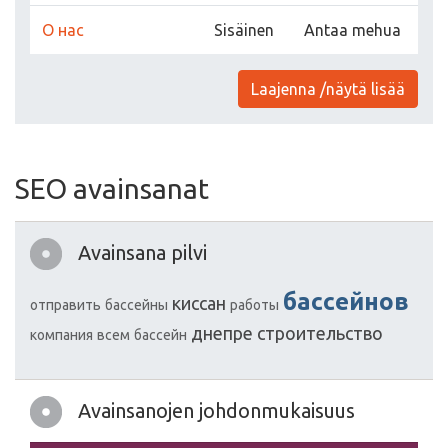
О нас
Sisäinen
Antaa mehua
Laajenna /näytä lisää
SEO avainsanat
Avainsana pilvi
бассейнов
киссан
отправить
бассейны
работы
днепре
строительство
компания
всем
бассейн
Avainsanojen johdonmukaisuus