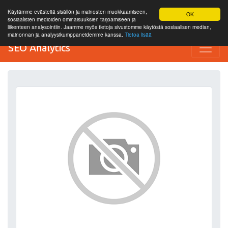
Käytämme evästeitä sisällön ja mainosten muokkaamiseen,
OK
sosiaalisten medioiden ominaisuuksien tarjoamiseen ja
liikenteen analysointiin. Jaamme myös tietoja sivustomme käytöstä sosiaalisen median,
mainonnan ja analyysikumppaneidemme kanssa.
Tietoa lisää
SEO Analytics