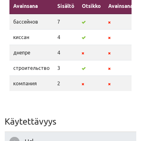
Avainsana
Sisältö
Otsikko
Avainsanat
бассейнов
7
киссан
4
днепре
4
строительство
3
компания
2
Käytettävyys