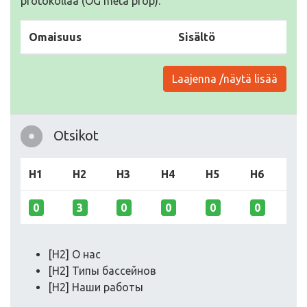
protokollaa (OG meta prop).
Omaisuus
Sisältö
Laajenna /näytä lisää
Otsikot
H1
H2
H3
H4
H5
H6
0
3
0
0
0
0
[H2] О нас
[H2] Типы бассейнов
[H2] Наши работы