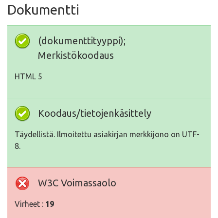
Dokumentti
(dokumenttityyppi);
Merkistökoodaus
HTML 5
Koodaus/tietojenkäsittely
Täydellistä. Ilmoitettu asiakirjan merkkijono on UTF-
8.
W3C Voimassaolo
Virheet :
19