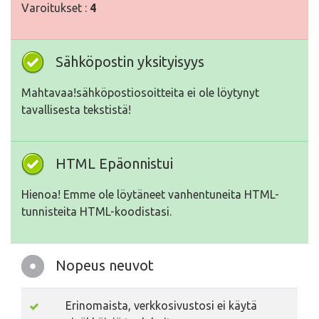
Varoitukset :
4
Sähköpostin yksityisyys
Mahtavaa!sähköpostiosoitteita ei ole löytynyt
tavallisesta tekstistä!
HTML Epäonnistui
Hienoa! Emme ole löytäneet vanhentuneita HTML-
tunnisteita HTML-koodistasi.
Nopeus neuvot
Erinomaista, verkkosivustosi ei käytä