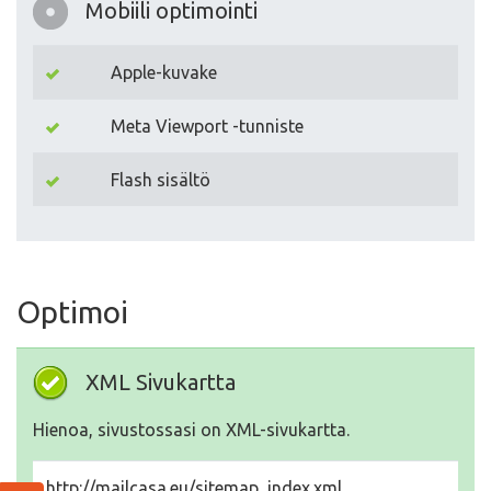
Mobiili optimointi
Apple-kuvake
Meta Viewport -tunniste
Flash sisältö
Optimoi
XML Sivukartta
Hienoa, sivustossasi on XML-sivukartta.
http://mailcasa.eu/sitemap_index.xml