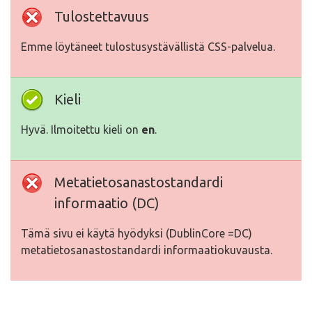
Tulostettavuus
Emme löytäneet tulostusystävällistä CSS-palvelua.
Kieli
Hyvä. Ilmoitettu kieli on
en
.
Metatietosanastostandardi
informaatio (DC)
Tämä sivu ei käytä hyödyksi (DublinCore =DC)
metatietosanastostandardi informaatiokuvausta.