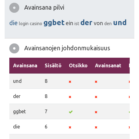
Avainsana pilvi
ggbet
der
und
die
ein
von
login
casino
ist
den
Avainsanojen johdonmukaisuus
Avainsana
Sisältö
Otsikko
Avainsanat
Kuv
und
8
der
8
ggbet
7
die
6