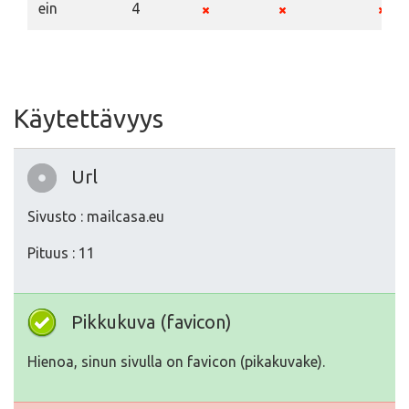
ein
4
Käytettävyys
Url
Sivusto : mailcasa.eu
Pituus : 11
Pikkukuva (favicon)
Hienoa, sinun sivulla on favicon (pikakuvake).