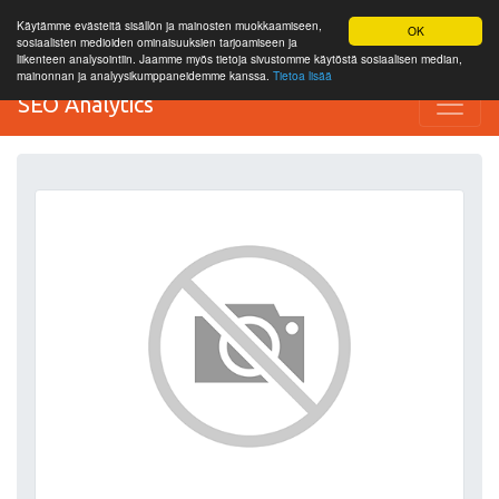
Käytämme evästeitä sisällön ja mainosten muokkaamiseen,
OK
sosiaalisten medioiden ominaisuuksien tarjoamiseen ja
liikenteen analysointiin. Jaamme myös tietoja sivustomme käytöstä sosiaalisen median,
mainonnan ja analyysikumppaneidemme kanssa.
Tietoa lisää
SEO Analytics