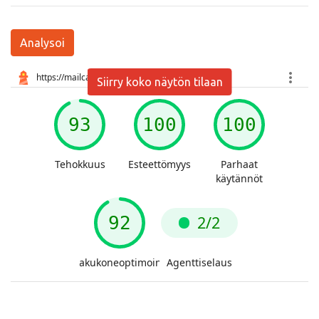
Analysoi
Siirry koko näytön tilaan