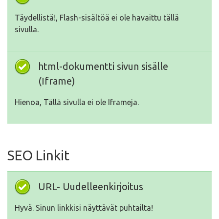
Täydellistä!, Flash-sisältöä ei ole havaittu tällä
sivulla.
html-dokumentti sivun sisälle
(Iframe)
Hienoa, Tällä sivulla ei ole Iframeja.
SEO Linkit
URL- Uudelleenkirjoitus
Hyvä. Sinun linkkisi näyttävät puhtailta!