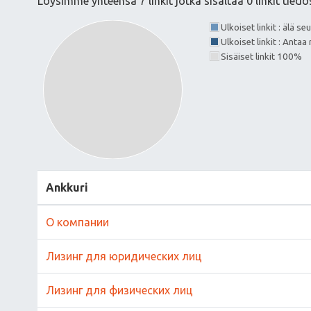
Löysimme yhteensä 7 linkit jotka sisältää 0 linkit tiedo
Ulkoiset linkit : älä s
Ulkoiset linkit : Anta
Sisäiset linkit 100%
Ankkuri
О компании
Лизинг для юридических лиц
Лизинг для физических лиц