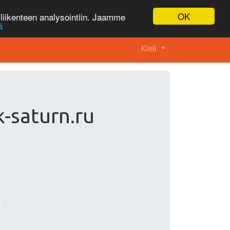
OK
liikenteen analysointiin. Jaamme
ä
Kieli
k-saturn.ru