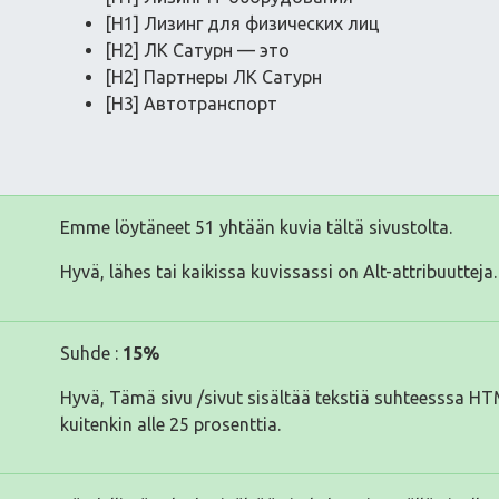
[H1] Лизинг для физических лиц
[H2] ЛК Сатурн — это
[H2] Партнеры ЛК Сатурн
[H3] Автотранспорт
Emme löytäneet 51 yhtään kuvia tältä sivustolta.
Hyvä, lähes tai kaikissa kuvissassi on Alt-attribuutteja.
Suhde :
15%
Hyvä, Tämä sivu /sivut sisältää tekstiä suhteesssa H
kuitenkin alle 25 prosenttia.