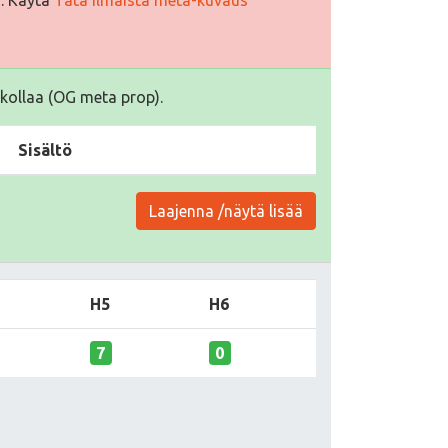
kollaa (OG meta prop).
Sisältö
Laajenna /näytä lisää
H5
H6
7
0