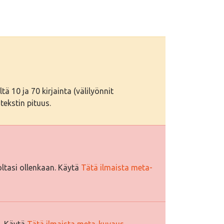
tä 10 ja 70 kirjainta (välilyönnit
tekstin pituus.
ltasi ollenkaan. Käytä
Tätä ilmaista meta-
i. Käytä
Tätä ilmaista meta-kuvaus