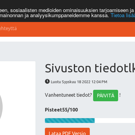
n, sosiaalisten medioiden ominaisuuksien tarjoamiseen ja 
, mainonnan ja analyysikumppaneidemme kanssa.
Tietoa lisä
yhteyttä
Sivuston tiedotl
Luotu Syyskuu 18 2022 12:04 PM
Vanhentuneet tiedot?
!
PÄIVITÄ
Pisteet55/100
Lataa PDF Versio