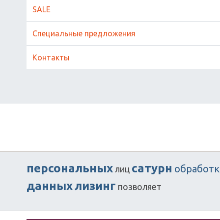
SALE
Специальные предложения
Контакты
персональных
сатурн
обработ
лиц
данных
лизинг
позволяет