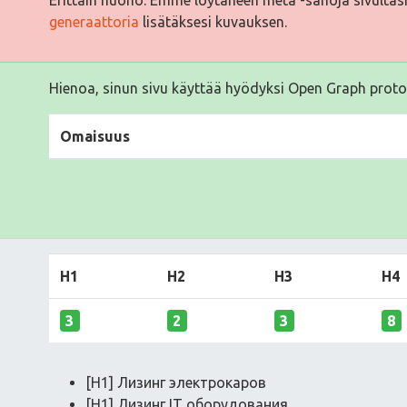
generaattoria
lisätäksesi kuvauksen.
Hienoa, sinun sivu käyttää hyödyksi Open Graph proto
Omaisuus
H1
H2
H3
H4
3
2
3
8
[H1] Лизинг электрокаров
[H1] Лизинг IT оборудования