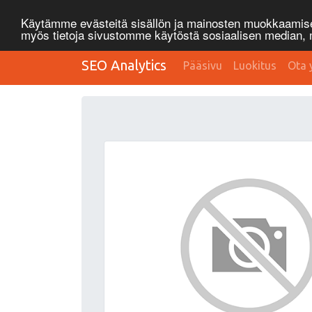
Käytämme evästeitä sisällön ja mainosten muokkaamisee
myös tietoja sivustomme käytöstä sosiaalisen median
SEO Analytics
Pääsivu
Luokitus
Ota 