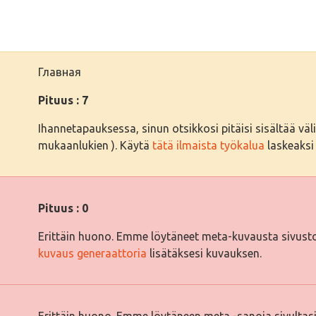
Главная
Pituus : 7
Ihannetapauksessa, sinun otsikkosi pitäisi sisältää välil
mukaanlukien ). Käytä
tätä ilmaista työkalua
laskeaksi 
Pituus : 0
Erittäin huono. Emme löytäneet meta-kuvausta sivusto
kuvaus generaattoria
lisätäksesi kuvauksen.
Erittäin huono. Emme löytäneen meta -sanoja sivultas