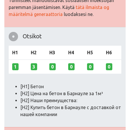
Tunnisteet mahdollistavat sosiaalisen indeksoijan
paremman jäsentämisen. Käytä
tätä ilmaista og
määritelmä generaattoria
luodaksesi ne.
Otsikot
H1
H2
H3
H4
H5
H6
1
3
0
0
0
0
[H1] Бетон
[H2] Цена на бетон в Барнауле за 1м³
[H2] Наши преимущества:
[H2] Купить бетон в Барнауле с доставкой от
нашей компании