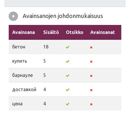
Avainsanojen johdonmukaisuus
Avainsana
Sisältö
Otsikko
Avainsanat
Kuv
бетон
18
купить
5
барнауле
5
доставкой
4
цена
4