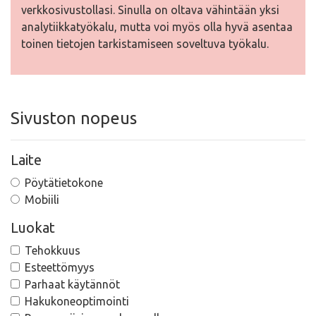
verkkosivustollasi. Sinulla on oltava vähintään yksi
analytiikkatyökalu, mutta voi myös olla hyvä asentaa
toinen tietojen tarkistamiseen soveltuva työkalu.
Sivuston nopeus
Laite
Pöytätietokone
Mobiili
Luokat
Tehokkuus
Esteettömyys
Parhaat käytännöt
Hakukoneoptimointi