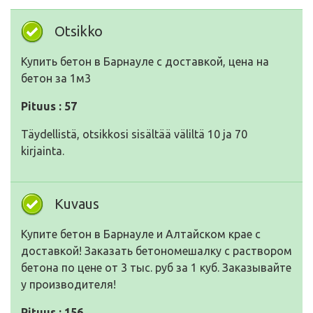
Otsikko
Купить бетон в Барнауле с доставкой, цена на
бетон за 1м3
Pituus : 57
Täydellistä, otsikkosi sisältää väliltä 10 ja 70
kirjainta.
Kuvaus
Купите бетон в Барнауле и Алтайском крае с
доставкой! Заказать бетономешалку с раствором
бетона по цене от 3 тыс. руб за 1 куб. Заказывайте
у производителя!
Pituus : 156