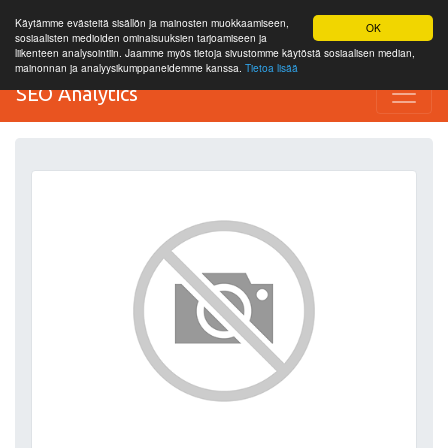
Käytämme evästeitä sisällön ja mainosten muokkaamiseen,
OK
sosiaalisten medioiden ominaisuuksien tarjoamiseen ja
liikenteen analysointiin. Jaamme myös tietoja sivustomme käytöstä sosiaalisen median,
mainonnan ja analyysikumppaneidemme kanssa.
Tietoa lisää
SEO Analytics