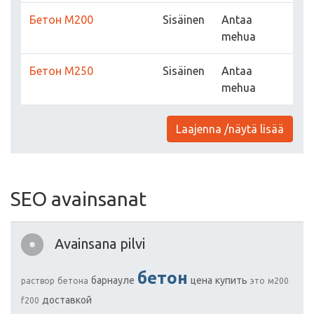
Бетон М200
Sisäinen
Antaa
mehua
Бетон М250
Sisäinen
Antaa
mehua
Laajenna /näytä lisää
SEO avainsanat
Avainsana pilvi
бетон
барнауле
цена
купить
раствор
бетона
это
м200
доставкой
f200