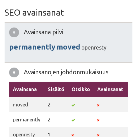
SEO avainsanat
Avainsana pilvi
permanently
moved
openresty
Avainsanojen johdonmukaisuus
Avainsana
Sisältö
Otsikko
Avainsanat
Ku
moved
2
permanently
2
openresty
1