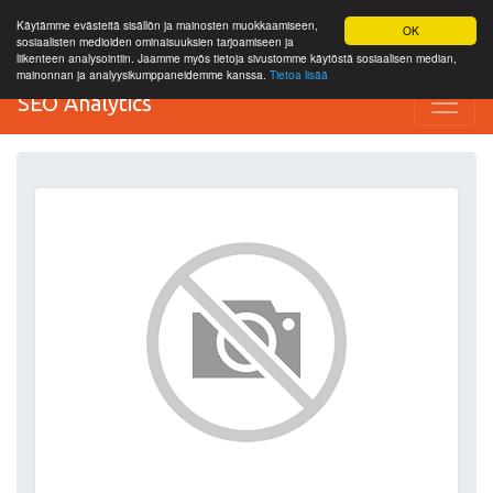
Käytämme evästeitä sisällön ja mainosten muokkaamiseen,
OK
sosiaalisten medioiden ominaisuuksien tarjoamiseen ja
liikenteen analysointiin. Jaamme myös tietoja sivustomme käytöstä sosiaalisen median,
mainonnan ja analyysikumppaneidemme kanssa.
Tietoa lisää
SEO Analytics