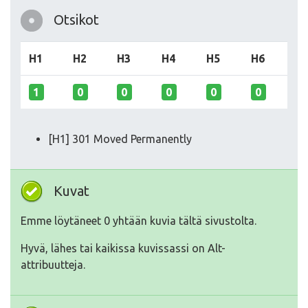
Otsikot
H1
H2
H3
H4
H5
H6
1
0
0
0
0
0
[H1] 301 Moved Permanently
Kuvat
Emme löytäneet 0 yhtään kuvia tältä sivustolta.
Hyvä, lähes tai kaikissa kuvissassi on Alt-
attribuutteja.