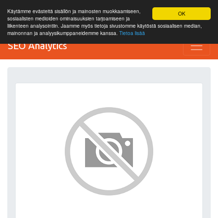
Käytämme evästeitä sisällön ja mainosten muokkaamiseen,
OK
sosiaalisten medioiden ominaisuuksien tarjoamiseen ja
liikenteen analysointiin. Jaamme myös tietoja sivustomme käytöstä sosiaalisen median,
mainonnan ja analyysikumppaneidemme kanssa.
Tietoa lisää
SEO Analytics