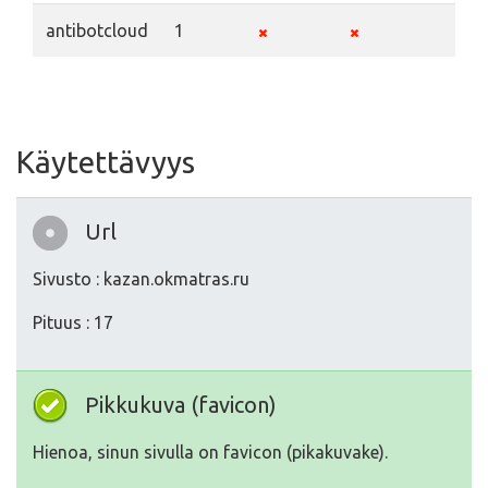
antibotcloud
1
Käytettävyys
Url
Sivusto : kazan.okmatras.ru
Pituus : 17
Pikkukuva (favicon)
Hienoa, sinun sivulla on favicon (pikakuvake).