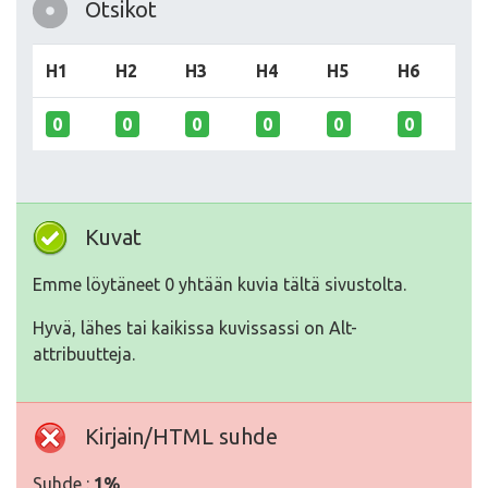
Otsikot
H1
H2
H3
H4
H5
H6
0
0
0
0
0
0
Kuvat
Emme löytäneet 0 yhtään kuvia tältä sivustolta.
Hyvä, lähes tai kaikissa kuvissassi on Alt-
attribuutteja.
Kirjain/HTML suhde
Suhde :
1%