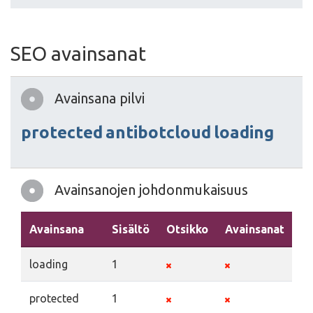
SEO avainsanat
Avainsana pilvi
protected
antibotcloud
loading
Avainsanojen johdonmukaisuus
Avainsana
Sisältö
Otsikko
Avainsanat
K
loading
1
protected
1