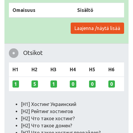
Omaisuus
Sisältö
Laajenna /näytä lisää
Otsikot
H1
H2
H3
H4
H5
H6
1
5
1
0
0
0
[H1] Хостинг Украинский
[H2] Рейтинг хостингов
[H2] Что такое хостинг?
[H2] Что такое домен?
[H2] Что такое хостинг провайдер?