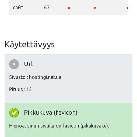
сайт
63
Käytettävyys
Url
Sivusto : hostingi.net.ua
Pituus : 15
Pikkukuva (favicon)
Hienoa, sinun sivulla on favicon (pikakuvake).