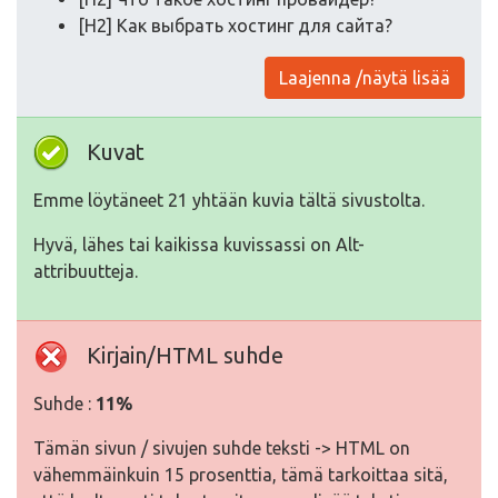
[H2] Как выбрать хостинг для сайта?
Laajenna /näytä lisää
Kuvat
Emme löytäneet 21 yhtään kuvia tältä sivustolta.
Hyvä, lähes tai kaikissa kuvissassi on Alt-
attribuutteja.
Kirjain/HTML suhde
Suhde :
11%
Tämän sivun / sivujen suhde teksti -> HTML on
vähemmäinkuin 15 prosenttia, tämä tarkoittaa sitä,