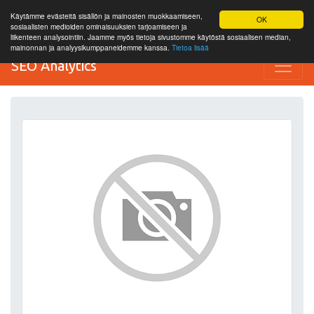
Käytämme evästeitä sisällön ja mainosten muokkaamiseen,
OK
sosiaalisten medioiden ominaisuuksien tarjoamiseen ja
liikenteen analysointiin. Jaamme myös tietoja sivustomme käytöstä sosiaalisen median,
mainonnan ja analyysikumppaneidemme kanssa.
Tietoa lisää
SEO Analytics