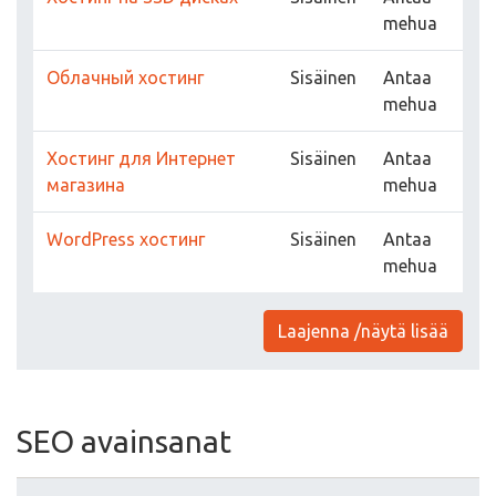
mehua
Облачный хостинг
Sisäinen
Antaa
mehua
Хостинг для Интернет
Sisäinen
Antaa
магазина
mehua
WordPress хостинг
Sisäinen
Antaa
mehua
Laajenna /näytä lisää
SEO avainsanat