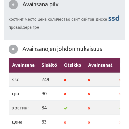
Avainsana pilvi
ssd
хостинг
место
цена
количество
сайт
сайтов
диске
провайдера
грн
Avainsanojen johdonmukaisuus
Avainsana
Sisältö
Otsikko
Avainsanat
Kuv
ssd
249
грн
90
хостинг
84
цена
83