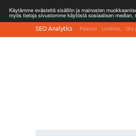
Käytämme evästeitä sisällön ja mainosten muokkaamisee
myös tietoja sivustomme käytöstä sosiaalisen median
SEO Analytics
Pääsivu
Luokitus
Ota 