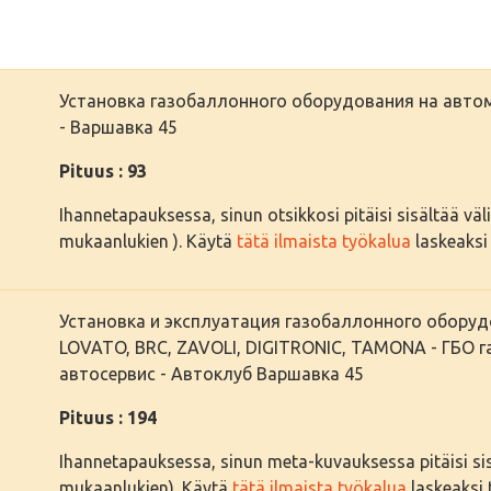
Установка газобаллонного оборудования на авт
- Варшавка 45
Pituus : 93
Ihannetapauksessa, sinun otsikkosi pitäisi sisältää välil
mukaanlukien ). Käytä
tätä ilmaista työkalua
laskeaksi 
Установка и эксплуатация газобаллонного обор
LOVATO, BRC, ZAVOLI, DIGITRONIC, TAMONA - ГБО га
автосервис - Автоклуб Варшавка 45
Pituus : 194
Ihannetapauksessa, sinun meta-kuvauksessa pitäisi sisäl
mukaanlukien). Käytä
tätä ilmaista työkalua
laskeaksi t