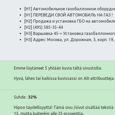
[H1] Автомобильное газобаллонное оборудова
[H1] ПЕРЕВЕДИ СВОЙ АВТОМОБИЛЬ НА ГАЗ !
[H2] Продажа и установка ГБО на автомоби
[H2] (495) 585-35-44
[H3] Варшавка 45-> Установка газобаллонно
[H3] Адрес: Москва, ул. Дорожная, 3, корп. 1
Emme löytäneet 5 yhtään kuvia tältä sivustolta.
Hyvä, lähes tai kaikissa kuvissassi on Alt-attribuutteja.
Suhde :
32%
Hipoo täydellisyyttä! Tämä sivu /sivut sisältää tekst
15, mutta kuitenkin alle 25 prosenttia.