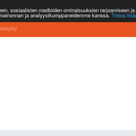
n, sosiaalisten medioiden ominaisuuksien tarjoamiseen ja 
, mainonnan ja analyysikumppaneidemme kanssa.
Tietoa lisä
yhteyttä