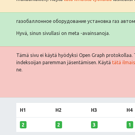
газобаллонное оборудование установка газ автом
Hyvä, sinun sivullasi on meta -avainsanoja.
Tämä sivu ei käytä hyödyksi Open Graph protokollaa. 
indeksoijan paremman jäsentämisen. Käytä
tätä ilmai
ne.
H1
H2
H3
H4
2
2
3
1