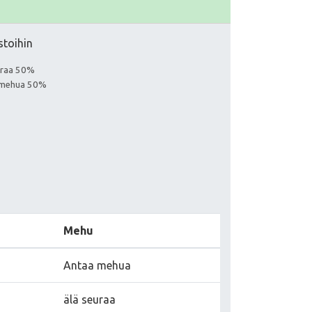
stoihin
euraa 50%
aa mehua 50%
Mehu
Antaa mehua
älä seuraa