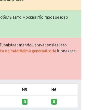
обиль авто москва гбо газовое юао
Tunnisteet mahdollistavat sosiaalisen
sta og määritelmä generaattoria
luodaksesi
H5
H6
0
0