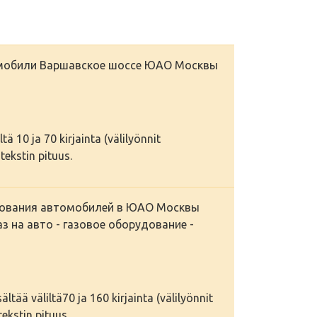
омобили Варшавское шоссе ЮАО Москвы
tä 10 ja 70 kirjainta (välilyönnit
tekstin pituus.
удования автомобилей в ЮАО Москвы
з на авто - газовое оборудование -
tää väliltä70 ja 160 kirjainta (välilyönnit
ekstin pituus.