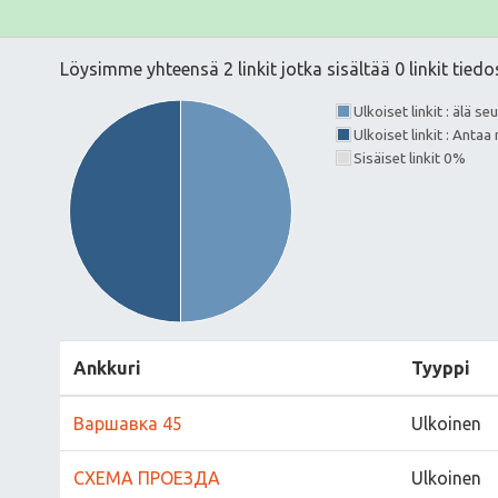
Löysimme yhteensä 2 linkit jotka sisältää 0 linkit tiedo
Ulkoiset linkit : älä s
Ulkoiset linkit : Ant
Sisäiset linkit 0%
Ankkuri
Tyyppi
Варшавка 45
Ulkoinen
СХЕМА ПРОЕЗДА
Ulkoinen