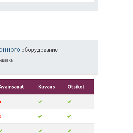
лонного
оборудование
ршавка
Avainsanat
Kuvaus
Otsikot