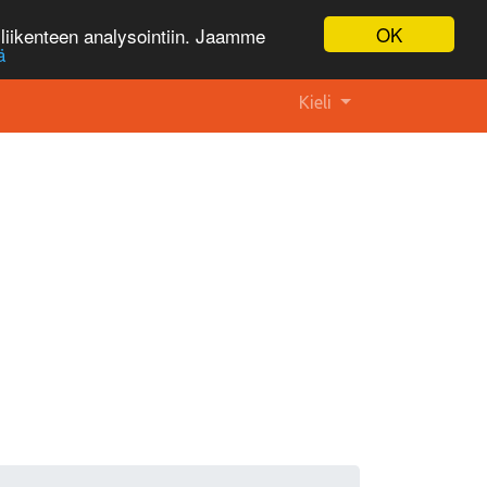
OK
liikenteen analysointiin. Jaamme
ä
Kieli