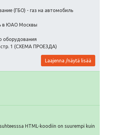
ние (ГБО) - газ на автомобиль
ль в ЮАО Москвы
го оборудования
9, стр. 1 (СХЕМА ПРОЕЗДА)
Laajenna /näytä lisää
iä suhteesssa HTML-koodiin on suurempi kuin