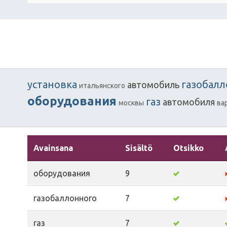
установка
газобал
автомобиль
итальянского
оборудования
газ
автомобиля
москвы
ва
Avainsana
Sisältö
Otsikko
оборудования
9
газобаллонного
7
газ
7