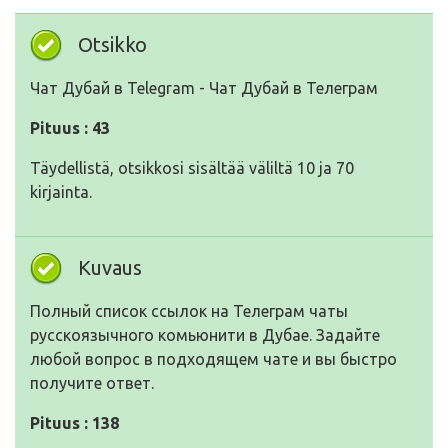
Otsikko
Чат Дубай в Telegram - Чат Дубай в Телеграм
Pituus : 43
Täydellistä, otsikkosi sisältää väliltä 10 ja 70
kirjainta.
Kuvaus
Полный список ссылок на Телеграм чаты
русскоязычного комьюнити в Дубае. Задайте
любой вопрос в подходящем чате и вы быстро
получите ответ.
Pituus : 138