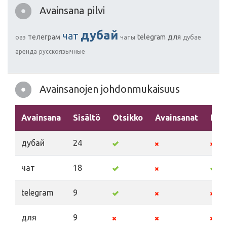
Avainsana pilvi
дубай
чат
телеграм
telegram
для
оаэ
чаты
дубае
аренда
русскоязычные
Avainsanojen johdonmukaisuus
Avainsana
Sisältö
Otsikko
Avainsanat
Kuv
дубай
24
чат
18
telegram
9
для
9