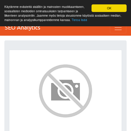
Käytämme evästeitä sisällön ja mainosten muokkaamiseen,
OK
sosiaalisten medioiden ominaisuuksien tarjoamiseen ja
liikenteen analysointiin. Jaamme myös tietoja sivustomme käytöstä sosiaalisen median,
mainonnan ja analyysikumppaneidemme kanssa.
Tietoa lisää
SEO Analytics