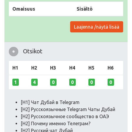
Omaisuus
Sisältö
Laajenna /näytä lisää
Otsikot
H1
H2
H3
H4
H5
H6
1
4
0
0
0
0
[H1] Чат Дубай в Telegram
[H2] Русскоязычные Telegram Чаты Дубай
[H2] Русскоязычное сообщество в ОАЭ
[H2] Почему именно Телеграм?
[H2] Русский чат Дубай