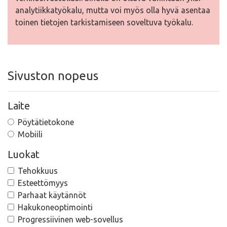
analytiikkatyökalu, mutta voi myös olla hyvä asentaa
toinen tietojen tarkistamiseen soveltuva työkalu.
Sivuston nopeus
Laite
Pöytätietokone
Mobiili
Luokat
Tehokkuus
Esteettömyys
Parhaat käytännöt
Hakukoneoptimointi
Progressiivinen web-sovellus