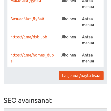
Мамочки Дубай
Ulkoinen
Antaa
mehua
Бизнес Чат Дубай
Ulkoinen
Antaa
mehua
https://t.me/dxb_job
Ulkoinen
Antaa
mehua
https://t.me/homes_dub
Ulkoinen
Antaa
ai
mehua
Laajenna /näytä lisää
SEO avainsanat