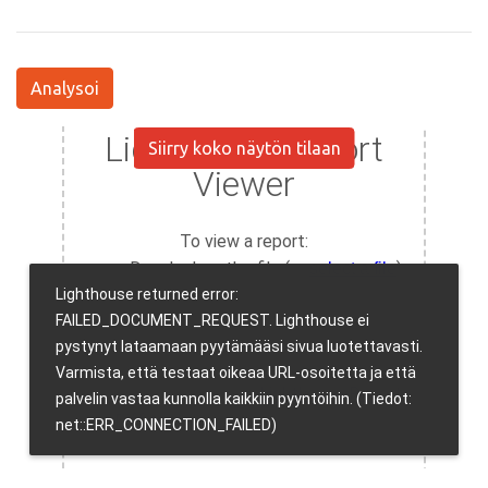
Analysoi
Siirry koko näytön tilaan