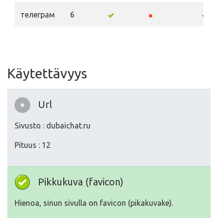
телеграм
6
Käytettävyys
Url
Sivusto : dubaichat.ru
Pituus : 12
Pikkukuva (favicon)
Hienoa, sinun sivulla on favicon (pikakuvake).