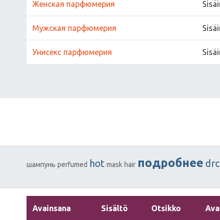
Женская парфюмерия
Sisä
Мужская парфюмерия
Sisä
Унисекс парфюмерия
Sisä
подробнее
hot
dr
шампунь
perfumed
mask
hair
Avainsana
Sisältö
Otsikko
Ava