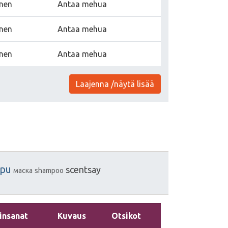
inen
Antaa mehua
inen
Antaa mehua
inen
Antaa mehua
Laajenna /näytä lisää
cpu
scentsay
маска
shampoo
insanat
Kuvaus
Otsikot