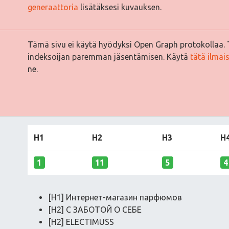
generaattoria
lisätäksesi kuvauksen.
Tämä sivu ei käytä hyödyksi Open Graph protokollaa. 
indeksoijan paremman jäsentämisen. Käytä
tätä ilmai
ne.
H1
H2
H3
H
1
11
5
4
[H1] Интернет-магазин парфюмов
[H2] С ЗАБОТОЙ О СЕБЕ
[H2] ELECTIMUSS