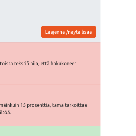
Laajenna /näytä lisää
htoista tekstiä niin, että hakukoneet
äinkuin 15 prosenttia, tämä tarkoittaa
ältöä.