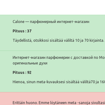
Calone — парфюмерный интернет-магазин
Pituus : 37
Täydellistä, otsikkosi sisältää väliltä 10 ja 70 kirjainta.
Интернет-магазин парфюмерии с доставкой по Мос
оригинальные духи
Pituus : 92
Hienoa, sinun meta-kuvauksesi sisältää väliltä70 ja 160
Erittäin huono. Emme löytäneen meta -sanoja sivultas