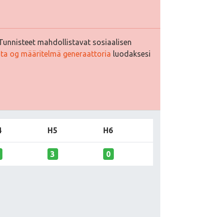
Tunnisteet mahdollistavat sosiaalisen
sta og määritelmä generaattoria
luodaksesi
4
H5
H6
3
0