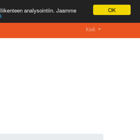
OK
liikenteen analysointiin. Jaamme
ä
Kieli