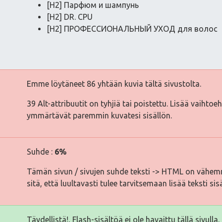
[H2] Парфюм и шампунь
[H2] DR. CPU
[H2] ПРОФЕССИОНАЛЬНЫЙ УХОД для волос
Emme löytäneet 86 yhtään kuvia tältä sivustolta.
39 Alt-attribuutit on tyhjiä tai poistettu. Lisää vaihtoe
ymmärtävät paremmin kuvatesi sisällön.
Suhde :
6%
Tämän sivun / sivujen suhde teksti -> HTML on vähemm
sitä, että luultavasti tulee tarvitsemaan lisää teksti sis
Täydellistä!, Flash-sisältöä ei ole havaittu tällä sivulla.