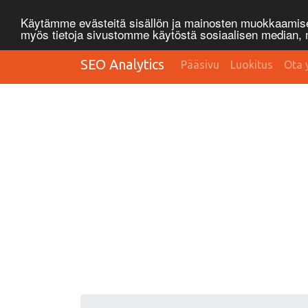
Käytämme evästeitä sisällön ja mainosten muokkaamisee
myös tietoja sivustomme käytöstä sosiaalisen median
SEO Analytics
Pääsivu
Luokitus
Ota 