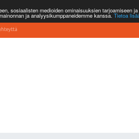
n, sosiaalisten medioiden ominaisuuksien tarjoamiseen ja 
, mainonnan ja analyysikumppaneidemme kanssa.
Tietoa lisä
yhteyttä