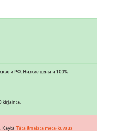
кве и РФ. Низкие цены и 100%
 kirjainta.
i. Käytä
Tätä ilmaista meta-kuvaus