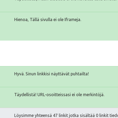
Hienoa, Tällä sivulla ei ole Iframeja.
Hyvä. Sinun linkkisi näyttävät puhtailta!
Täydellistä! URL-osoitteissasi ei ole merkintöjä.
Löysimme yhteensä 47 linkit jotka sisältää 0 linkit tied