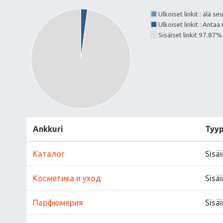
Ulkoiset linkit : älä s
Ulkoiset linkit : Ant
Sisäiset linkit 97.87%
Ankkuri
Tyyp
Каталог
Sisä
Косметика и уход
Sisä
Парфюмерия
Sisä