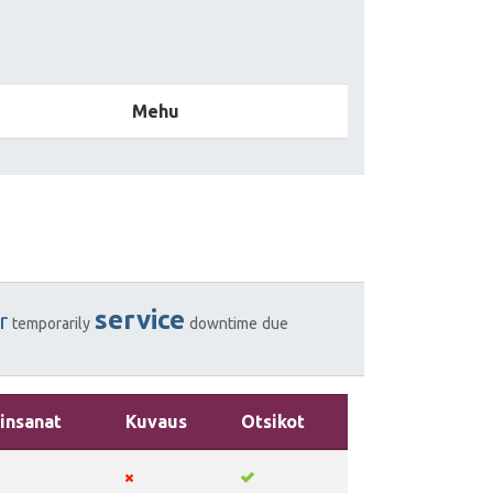
Mehu
service
r
temporarily
downtime
due
insanat
Kuvaus
Otsikot