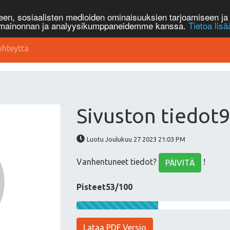
n, sosiaalisten medioiden ominaisuuksien tarjoamiseen ja 
, mainonnan ja analyysikumppaneidemme kanssa.
Tietoa lisä
yhteyttä
Sivuston tiedot
Luotu Joulukuu 27 2023 21:03 PM
Vanhentuneet tiedot?
!
PÄIVITÄ
Pisteet53/100
Lataa PDF Versio