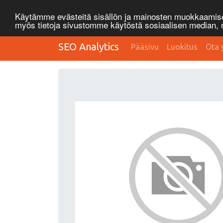
Käytämme evästeitä sisällön ja mainosten muokkaamisee
myös tietoja sivustomme käytöstä sosiaalisen median
SEO Analytics
Pääsivu
Luokitus
Ota 