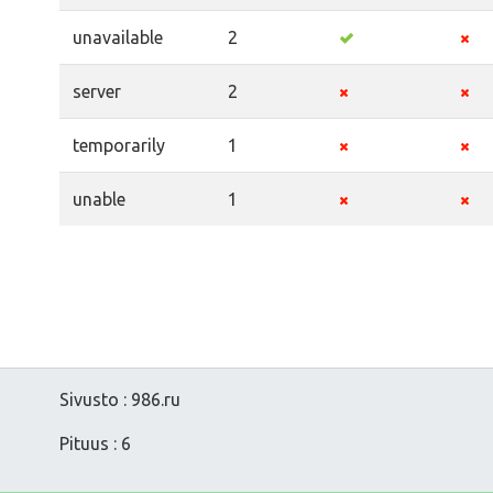
unavailable
2
server
2
temporarily
1
unable
1
Sivusto : 986.ru
Pituus : 6