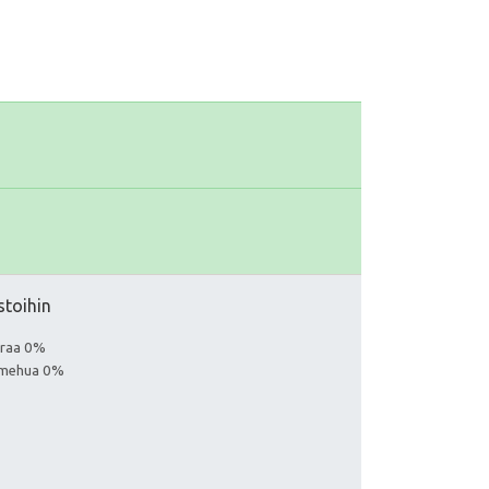
stoihin
euraa 0%
a mehua 0%