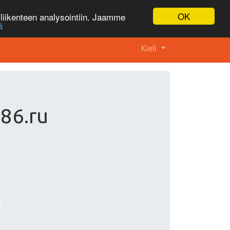
OK
liikenteen analysointiin. Jaamme
ä
Kieli
986.ru