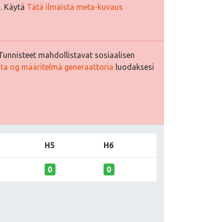
i. Käytä
Tätä ilmaista meta-kuvaus
Tunnisteet mahdollistavat sosiaalisen
sta og määritelmä generaattoria
luodaksesi
H5
H6
0
0