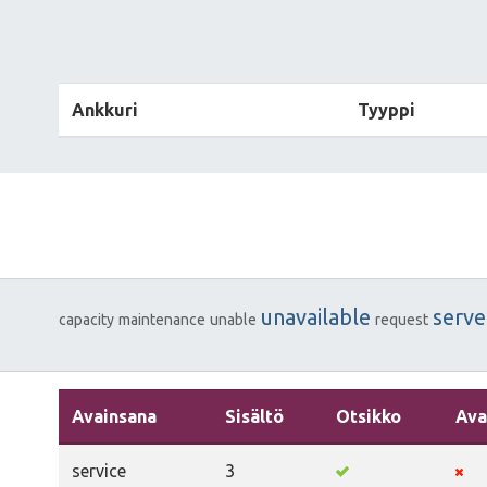
Ankkuri
Tyyppi
unavailable
serve
capacity
maintenance
unable
request
Avainsana
Sisältö
Otsikko
Ava
service
3