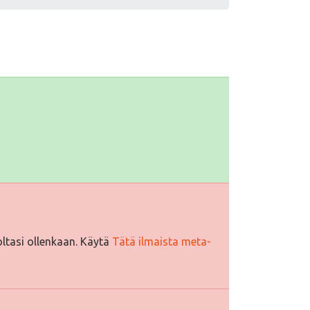
ltasi ollenkaan. Käytä
Tätä ilmaista meta-