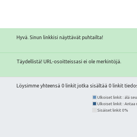
Hyvä. Sinun linkkisi näyttävät puhtailta!
Täydellistä! URL-osoitteissasi ei ole merkintöjä.
Löysimme yhteensä 0 linkit jotka sisältää 0 linkit tiedo
Ulkoiset linkit : älä s
Ulkoiset linkit : Anta
Sisäiset linkit 0%