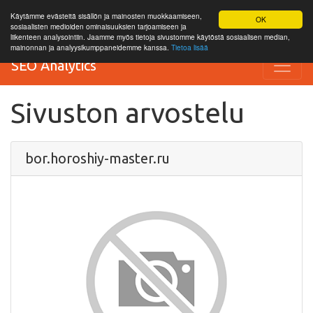
Käytämme evästeitä sisällön ja mainosten muokkaamiseen,
OK
sosiaalisten medioiden ominaisuuksien tarjoamiseen ja
liikenteen analysointiin. Jaamme myös tietoja sivustomme käytöstä sosiaalisen median,
mainonnan ja analyysikumppaneidemme kanssa.
Tietoa lisää
SEO Analytics
Sivuston arvostelu
bor.horoshiy-master.ru