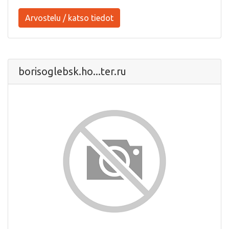
Arvostelu / katso tiedot
borisoglebsk.ho...ter.ru