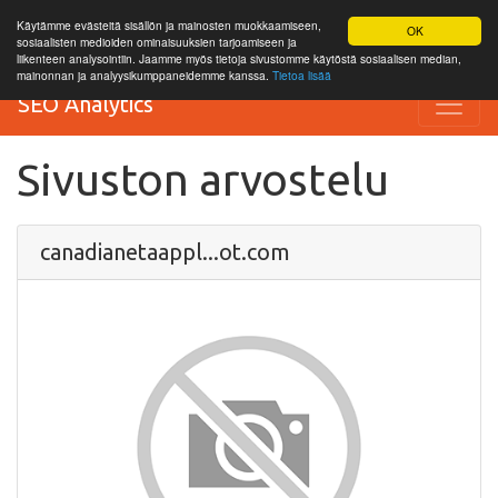
Käytämme evästeitä sisällön ja mainosten muokkaamiseen,
OK
sosiaalisten medioiden ominaisuuksien tarjoamiseen ja
liikenteen analysointiin. Jaamme myös tietoja sivustomme käytöstä sosiaalisen median,
mainonnan ja analyysikumppaneidemme kanssa.
Tietoa lisää
SEO Analytics
Sivuston arvostelu
canadianetaappl...ot.com