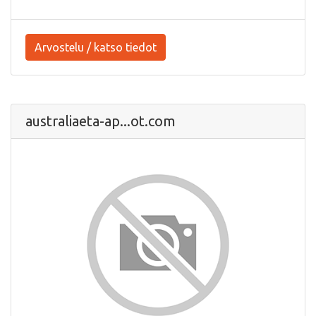
Arvostelu / katso tiedot
australiaeta-ap...ot.com