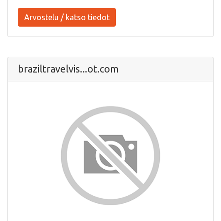
Arvostelu / katso tiedot
braziltravelvis...ot.com