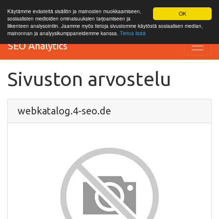
Käytämme evästeitä sisällön ja mainosten muokkaamiseen,
OK
sosiaalisten medioiden ominaisuuksien tarjoamiseen ja
liikenteen analysointiin. Jaamme myös tietoja sivustomme käytöstä sosiaalisen median,
mainonnan ja analyysikumppaneidemme kanssa.
Tietoa lisää
SEO Analytics
Sivuston arvostelu
webkatalog.4-seo.de