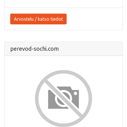
Arvostelu / katso tiedot
perevod-sochi.com