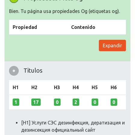
Bien. Tu página usa propiedades Og (etiquetas og).
Propiedad
Contenido
Expandir
Titulos
H1
H2
H3
H4
H5
H6
1
17
0
2
0
0
[H1] Услуги СЭС дезинфекция, дератизация и
дезинсекция официальный сайт