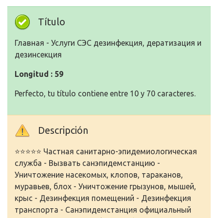
Título
Главная - Услуги СЭС дезинфекция, дератизация и
дезинсекция
Longitud : 59
Perfecto, tu título contiene entre 10 y 70 caracteres.
Descripción
⭐⭐⭐⭐⭐ Частная санитарно-эпидемиологическая
служба - Вызвать санэпидемстанцию -
Уничтожение насекомых, клопов, тараканов,
муравьев, блох - Уничтожение грызунов, мышей,
крыс - Дезинфекция помещений - Дезинфекция
транспорта - Санэпидемстанция официальный