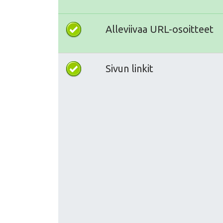
Alleviivaa URL-osoitteet
Sivun linkit