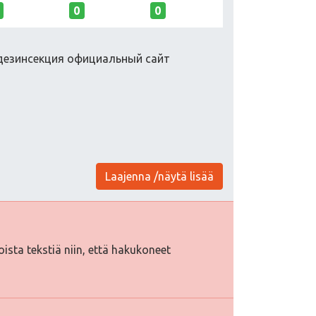
0
0
 дезинсекция официальный сайт
Laajenna /näytä lisää
toista tekstiä niin, että hakukoneet