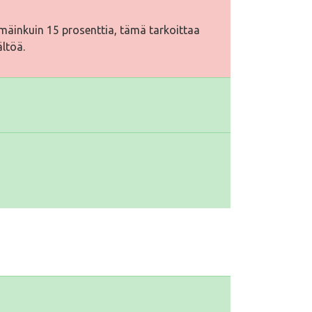
äinkuin 15 prosenttia, tämä tarkoittaa
ältöä.