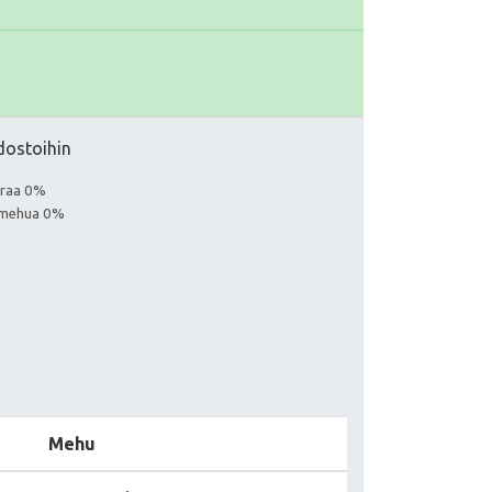
edostoihin
euraa 0%
a mehua 0%
Mehu