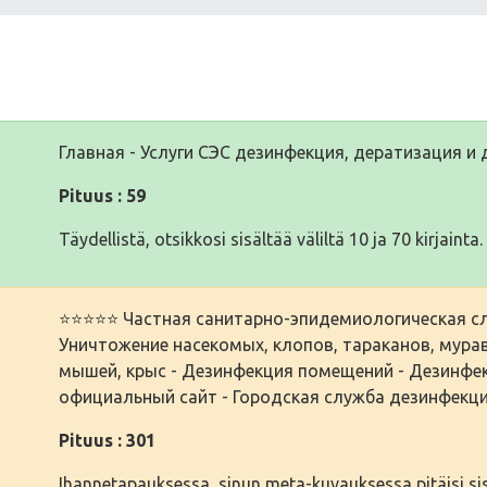
Главная - Услуги СЭС дезинфекция, дератизация и
Pituus : 59
Täydellistä, otsikkosi sisältää väliltä 10 ja 70 kirjainta.
⭐⭐⭐⭐⭐ Частная санитарно-эпидемиологическая сл
Уничтожение насекомых, клопов, тараканов, мурав
мышей, крыс - Дезинфекция помещений - Дезинфе
официальный сайт - Городская служба дезинфекци
Pituus : 301
Ihannetapauksessa, sinun meta-kuvauksessa pitäisi sisäl