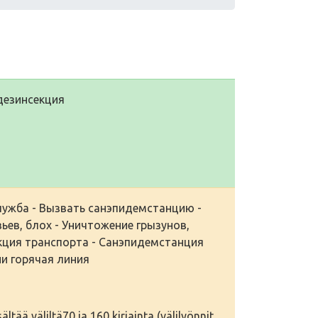
 дезинсекция
ужба - Вызвать санэпидемстанцию -
ьев, блох - Уничтожение грызунов,
кция транспорта - Санэпидемстанция
и горячая линия
tää väliltä70 ja 160 kirjainta (välilyönnit