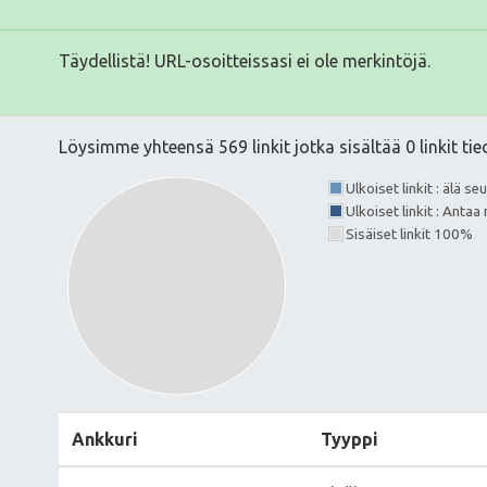
Täydellistä! URL-osoitteissasi ei ole merkintöjä.
Löysimme yhteensä 569 linkit jotka sisältää 0 linkit ti
Ulkoiset linkit : älä s
Ulkoiset linkit : Anta
Sisäiset linkit 100%
Ankkuri
Tyyppi