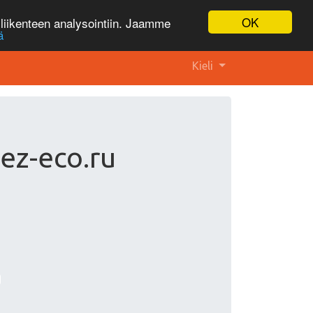
OK
liikenteen analysointiin. Jaamme
ä
Kieli
ez-eco.ru