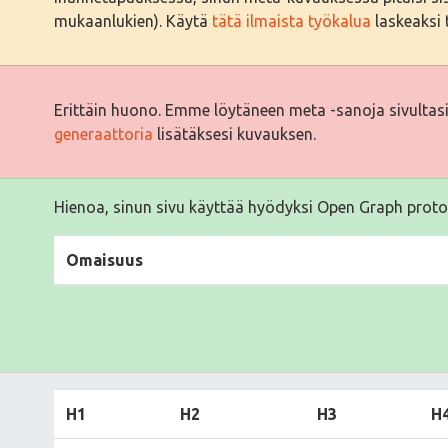
mukaanlukien). Käytä
tätä ilmaista työkalua
laskeaksi t
Erittäin huono. Emme löytäneen meta -sanoja sivultas
generaattoria
lisätäksesi kuvauksen.
Hienoa, sinun sivu käyttää hyödyksi Open Graph proto
Omaisuus
H1
H2
H3
H