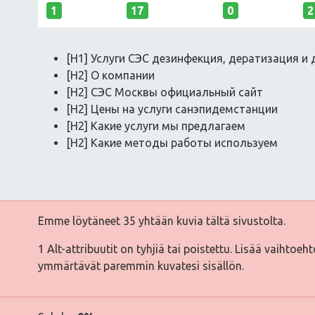
1
17
0
2
[H1] Услуги СЭС дезинфекция, дератизация и
[H2] О компании
[H2] СЭС Москвы официальный сайт
[H2] Цены на услуги санэпидемстанции
[H2] Какие услуги мы предлагаем
[H2] Какие методы работы используем
Emme löytäneet 35 yhtään kuvia tältä sivustolta.
1 Alt-attribuutit on tyhjiä tai poistettu. Lisää vaihtoeh
ymmärtävät paremmin kuvatesi sisällön.