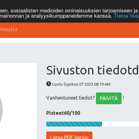
n, sosiaalisten medioiden ominaisuuksien tarjoamiseen ja 
, mainonnan ja analyysikumppaneidemme kanssa.
Tietoa lisä
yhteyttä
Sivuston tiedotd
Luotu Syyskuu 07 2023 08:19 AM
Vanhentuneet tiedot?
!
PÄIVITÄ
Pisteet60/100
Lataa PDF Versio