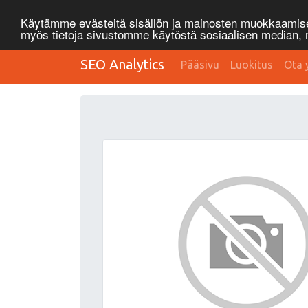
Käytämme evästeitä sisällön ja mainosten muokkaamisee
myös tietoja sivustomme käytöstä sosiaalisen median
SEO Analytics
Pääsivu
Luokitus
Ota 