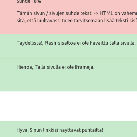
Suhde :
0%
Tämän sivun / sivujen suhde teksti -> HTML on vähemm
sitä, että luultavasti tulee tarvitsemaan lisää teksti sis
Täydellistä!, Flash-sisältöä ei ole havaittu tällä sivulla.
Hienoa, Tällä sivulla ei ole Iframeja.
Hyvä. Sinun linkkisi näyttävät puhtailta!