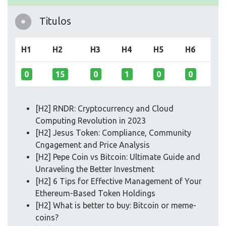
Titulos
H1
H2
H3
H4
H5
H6
0
15
0
1
0
0
[H2] RNDR: Cryptocurrency and Cloud
Computing Revolution in 2023
[H2] Jesus Token: Compliance, Community
Cngagement and Price Analysis
[H2] Pepe Coin vs Bitcoin: Ultimate Guide and
Unraveling the Better Investment
[H2] 6 Tips for Effective Management of Your
Ethereum-Based Token Holdings
[H2] What is better to buy: Bitcoin or meme-
coins?