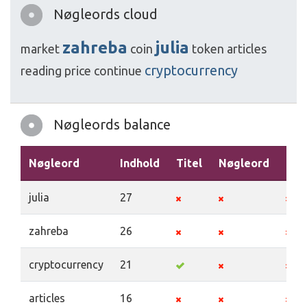
Nøgleords cloud
zahreba
julia
market
coin
token
articles
cryptocurrency
reading
price
continue
Nøgleords balance
Nøgleord
Indhold
Titel
Nøgleord
Bes
julia
27
zahreba
26
cryptocurrency
21
articles
16