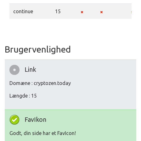
continue
15
Brugervenlighed
Link
Domæne : cryptozen.today
Længde : 15
FavIkon
Godt, din side har et FavIcon!