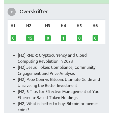
Overskrifter
H1
H2
H3
H4
H5
H6
0
15
0
1
0
0
[H2] RNDR: Cryptocurrency and Cloud
Computing Revolution in 2023
[H2] Jesus Token: Compliance, Community
Cngagement and Price Analysis
[H2] Pepe Coin vs Bitcoin: Ultimate Guide and
Unraveling the Better Investment
[H2] 6 Tips for Effective Management of Your
Ethereum-Based Token Holdings
[H2] What is better to buy: Bitcoin or meme-
coins?