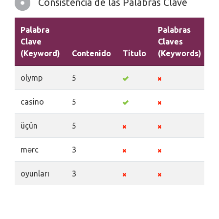
Consistencia de las Palabras Clave
Palabra
Palabras
Clave
Claves
(Keyword)
Contenido
Título
(Keywords)
D
olymp
5
casino
5
üçün
5
mərc
3
oyunları
3