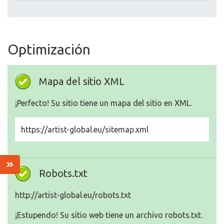
Optimización
Mapa del sitio XML
¡Perfecto! Su sitio tiene un mapa del sitio en XML.
https://artist-global.eu/sitemap.xml
Robots.txt
http://artist-global.eu/robots.txt
¡Estupendo! Su sitio web tiene un archivo robots.txt.