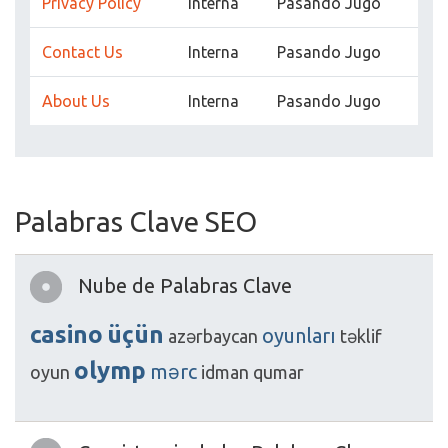
Privacy Policy
Interna
Pasando Jugo
Contact Us
Interna
Pasando Jugo
About Us
Interna
Pasando Jugo
Palabras Clave SEO
Nube de Palabras Clave
casino
üçün
oyunları
azərbaycan
təklif
olymp
mərc
oyun
idman
qumar