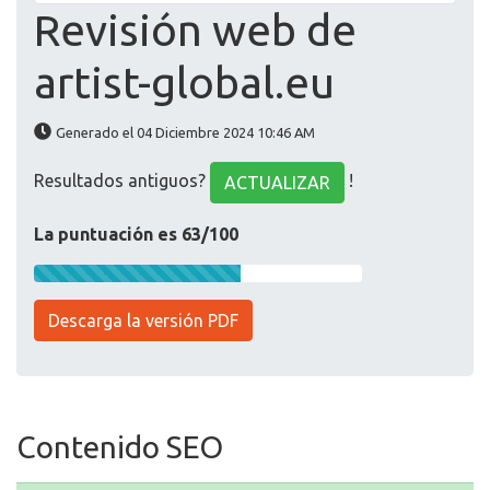
Revisión web de
artist-global.eu
Generado el 04 Diciembre 2024 10:46 AM
Resultados antiguos?
!
ACTUALIZAR
La puntuación es 63/100
Descarga la versión PDF
Contenido SEO