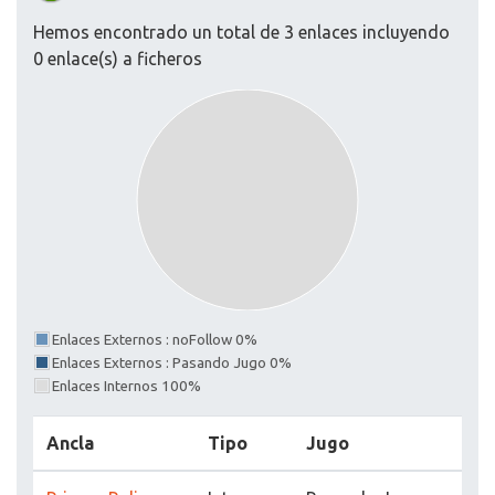
Hemos encontrado un total de 3 enlaces incluyendo
0 enlace(s) a ficheros
Enlaces Externos : noFollow 0%
Enlaces Externos : Pasando Jugo 0%
Enlaces Internos 100%
Ancla
Tipo
Jugo