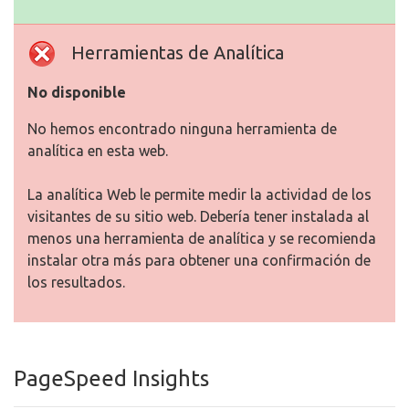
Herramientas de Analítica
No disponible
No hemos encontrado ninguna herramienta de
analítica en esta web.
La analítica Web le permite medir la actividad de los
visitantes de su sitio web. Debería tener instalada al
menos una herramienta de analítica y se recomienda
instalar otra más para obtener una confirmación de
los resultados.
PageSpeed Insights