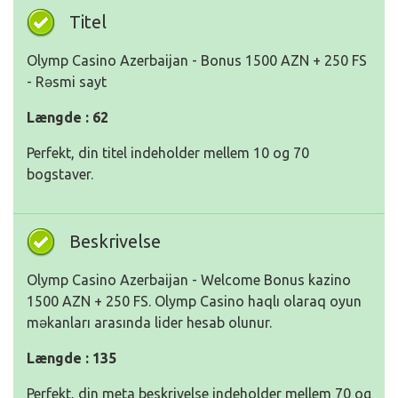
Titel
Olymp Casino Azerbaijan - Bonus 1500 AZN + 250 FS
- Rəsmi sayt
Længde : 62
Perfekt, din titel indeholder mellem 10 og 70
bogstaver.
Beskrivelse
Olymp Casino Azerbaijan - Welcome Bonus kazino
1500 AZN + 250 FS. Olymp Casino haqlı olaraq oyun
məkanları arasında lider hesab olunur.
Længde : 135
Perfekt, din meta beskrivelse indeholder mellem 70 og