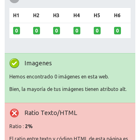
H1
H2
H3
H4
H5
H6
0
0
0
0
0
0
Imagenes
Hemos encontrado 0 imágenes en esta web.
Bien, la mayoría de tus imágenes tienen atributo alt.
Ratio Texto/HTML
Ratio :
2%
El ratio entre texto y código HTML de esta página es