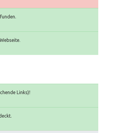
efunden.
 Webseite.
echende Links)!
deckt.