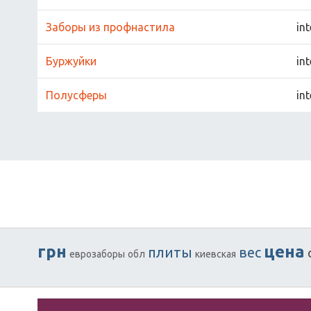
Заборы из профнастила
int
Буржуйки
int
Полусферы
int
грн
цена
плиты
вес
еврозаборы
обл
киевская