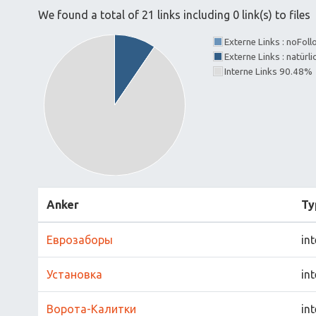
We found a total of 21 links including 0 link(s) to files
Externe Links : noFol
Externe Links : natürl
Interne Links 90.48%
Anker
Ty
Еврозаборы
int
Установка
int
Ворота-Калитки
int