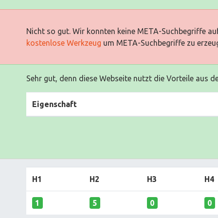
Nicht so gut. Wir konnten keine META-Suchbegriffe auf
kostenlose Werkzeug
um META-Suchbegriffe zu erzeu
Sehr gut, denn diese Webseite nutzt die Vorteile aus d
Eigenschaft
H1
H2
H3
H4
1
5
0
0