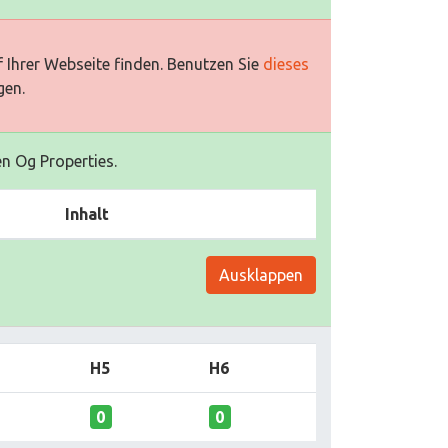
 Ihrer Webseite finden. Benutzen Sie
dieses
gen.
en Og Properties.
Inhalt
Ausklappen
H5
H6
0
0