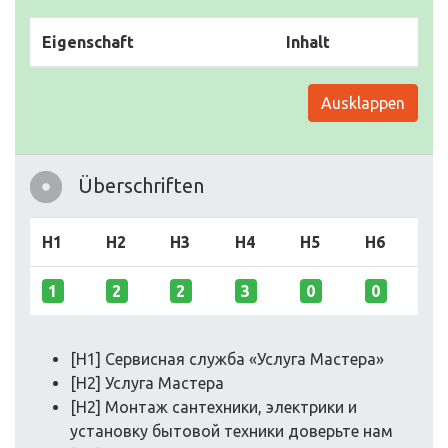
Eigenschaft
Inhalt
Ausklappen
Überschriften
H1
H2
H3
H4
H5
H6
1
2
2
3
0
0
[H1] Сервисная служба «‎Услуга Мастера»
[H2] Услуга Мастера
[H2] Монтаж сантехники, электрики и
установку бытовой техники доверьте нам