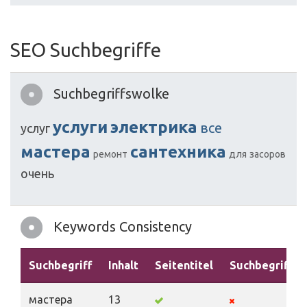
SEO Suchbegriffe
Suchbegriffswolke
услуги
электрика
все
услуг
мастера
сантехника
ремонт
для
засоров
очень
Keywords Consistency
Suchbegriff
Inhalt
Seitentitel
Suchbegriffe
мастера
13