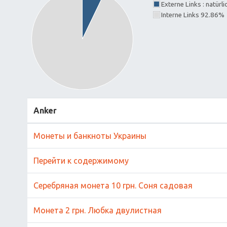
Externe Links : natürl
Interne Links 92.86%
Anker
Монеты и банкноты Украины
Перейти к содержимому
Серебряная монета 10 грн. Соня садовая
Монета 2 грн. Любка двулистная