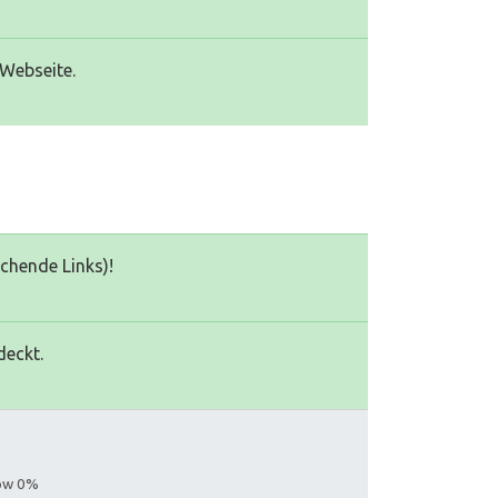
 Webseite.
echende Links)!
deckt.
low 0%