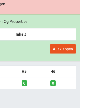
gen.
en Og Properties.
Inhalt
Ausklappen
H5
H6
0
0