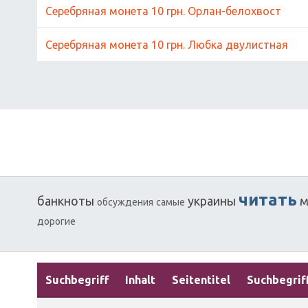
Серебряная монета 10 грн. Орлан-белохвост
Серебряная монета 10 грн. Любка двулистная
читать
банкноты
украины
м
обсуждения
самые
дорогие
Suchbegriff
Inhalt
Seitentitel
Suchbegrif