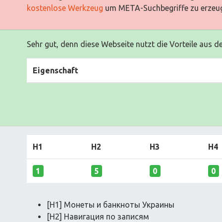
kostenlose Werkzeug
um META-Suchbegriffe zu erzeu
Sehr gut, denn diese Webseite nutzt die Vorteile aus d
Eigenschaft
H1
H2
H3
H4
1
5
0
0
[H1] Монеты и банкноты Украины
[H2] Навигация по записям