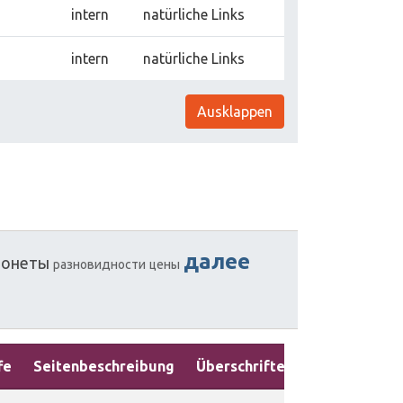
intern
natürliche Links
intern
natürliche Links
Ausklappen
далее
онеты
разновидности
цены
fe
Seitenbeschreibung
Überschriften