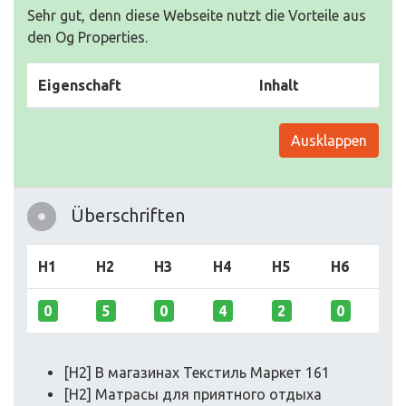
Sehr gut, denn diese Webseite nutzt die Vorteile aus
den Og Properties.
Eigenschaft
Inhalt
Ausklappen
Überschriften
H1
H2
H3
H4
H5
H6
0
5
0
4
2
0
[H2] В магазинах Текстиль Маркет 161
[H2] Матрасы для приятного отдыха