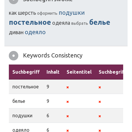
подушки
как
шерсть
оформить
постельное
белье
одеяла
выбрать
одеяло
диван
Keywords Consistency
Suchbegriff
Inhalt
Seitentitel
Suchbegriffe
постельное
9
белье
9
подушки
6
одеяло
6