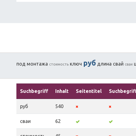
руб
под
монтажа
ключ
длина
свай
стоимость
сваи
Suchbegriff
Inhalt
Seitentitel
Suchbegrif
руб
540
сваи
62