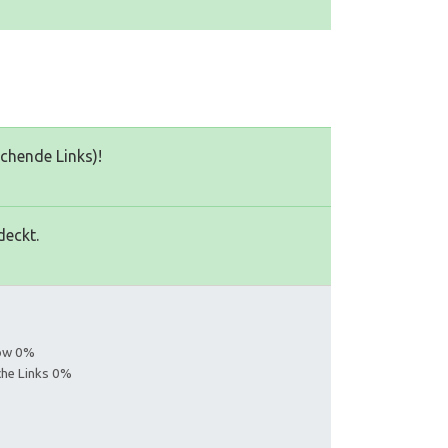
echende Links)!
deckt.
low 0%
iche Links 0%