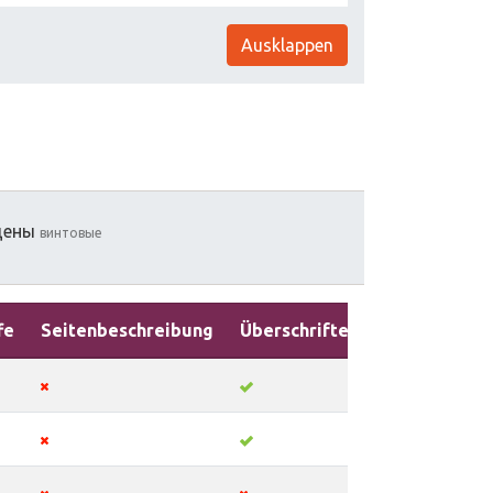
Ausklappen
цены
винтовые
fe
Seitenbeschreibung
Überschriften