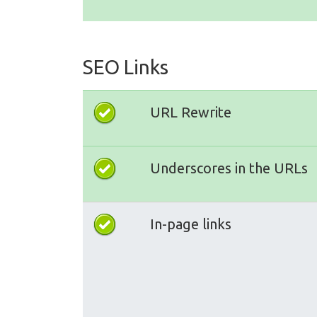
SEO Links
URL Rewrite
Underscores in the URLs
In-page links