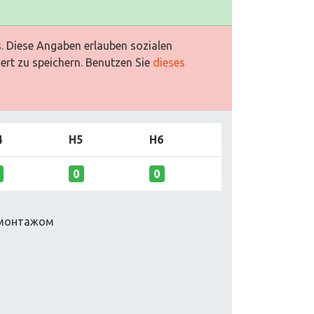
es. Diese Angaben erlauben sozialen
ert zu speichern. Benutzen Sie
dieses
4
H5
H6
0
0
с монтажом