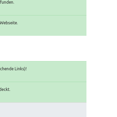
efunden.
 Webseite.
echende Links)!
deckt.