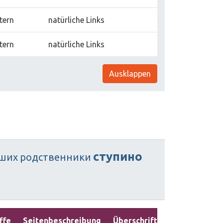
tern
natürliche Links
tern
natürliche Links
Ausklappen
ступино
ших
родственники
ffe
Seitenbeschreibung
Überschriften