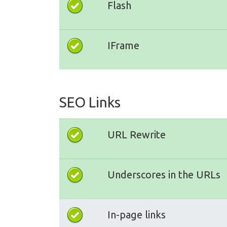
Flash
IFrame
SEO Links
URL Rewrite
Underscores in the URLs
In-page links