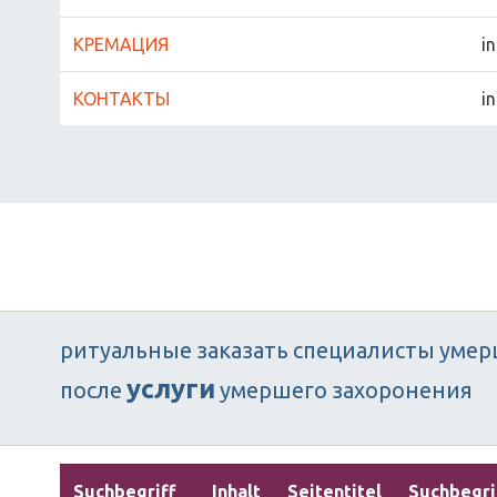
КРЕМАЦИЯ
in
КОНТАКТЫ
in
ритуальные
заказать
специалисты
умер
услуги
после
умершего
захоронения
Suchbegriff
Inhalt
Seitentitel
Suchbegri