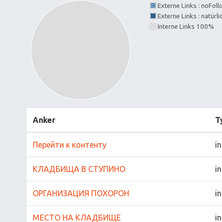
Externe Links : noFol
Externe Links : natürl
Interne Links 100%
Anker
T
Перейти к контенту
in
КЛАДБИЩА В СТУПИНО
in
ОРГАНИЗАЦИЯ ПОХОРОН
in
МЕСТО НА КЛАДБИЩЕ
in