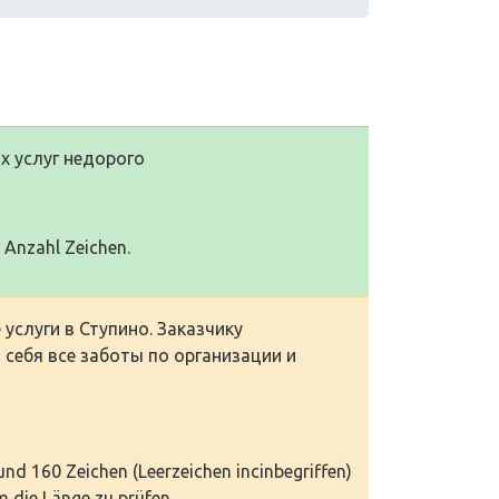
х услуг недорого
0 Anzahl Zeichen.
услуги в Ступино. Заказчику
 себя все заботы по организации и
 und 160 Zeichen (Leerzeichen incinbegriffen)
 die Länge zu prüfen.