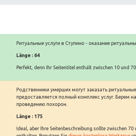
Ритуальные услуги в Ступино - оказание ритуальны
Länge : 64
Perfekt, denn Ihr Seitentitel enthält zwischen 10 und 7
Родственники умерших могут заказать ритуальные 
предоставляется полный комплекс услуг. Берем на
проведению похорон.
Länge : 175
Ideal, aber Ihre Seitenbeschreibung sollte zwischen 70
enthalten. Benutzen Sie
dieses kostenlose Werkzeug
um