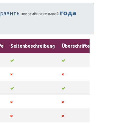
года
равить
новосибирске
какой
fe
Seitenbeschreibung
Überschriften