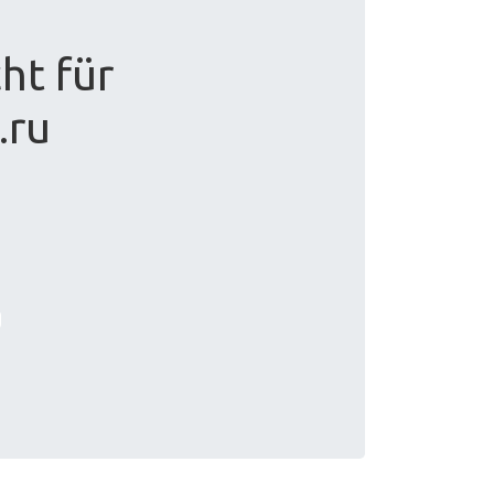
ht für
.ru