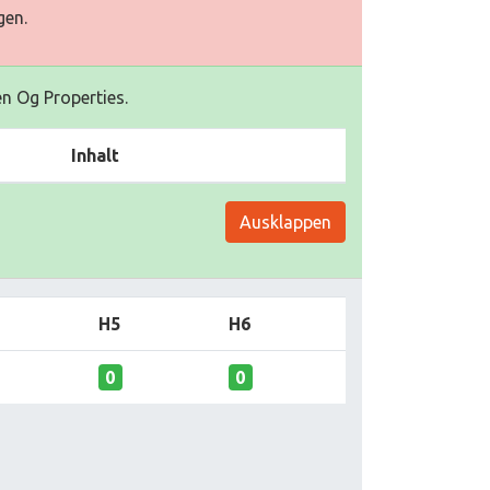
gen.
en Og Properties.
Inhalt
Ausklappen
H5
H6
0
0