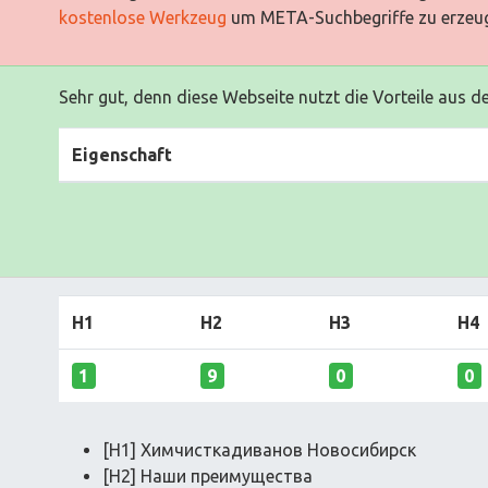
kostenlose Werkzeug
um META-Suchbegriffe zu erzeu
Sehr gut, denn diese Webseite nutzt die Vorteile aus d
Eigenschaft
H1
H2
H3
H4
1
9
0
0
[H1] Химчисткадиванов Новосибирск
[H2] Наши преимущества