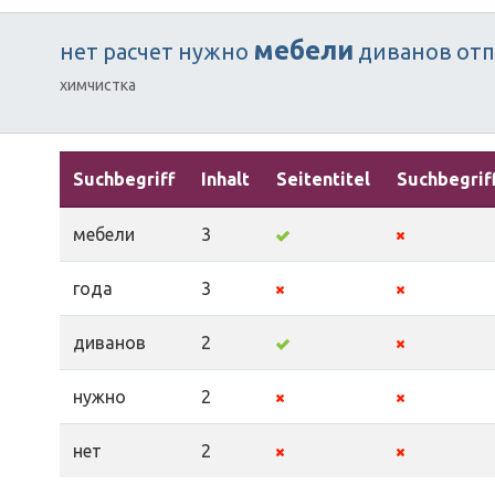
мебели
нет
расчет
нужно
диванов
отп
химчистка
Suchbegriff
Inhalt
Seitentitel
Suchbegrif
мебели
3
года
3
диванов
2
нужно
2
нет
2