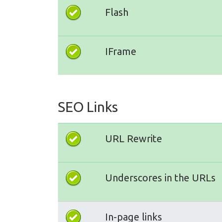
Flash
IFrame
SEO Links
URL Rewrite
Underscores in the URLs
In-page links