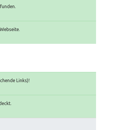
efunden.
 Webseite.
echende Links)!
deckt.