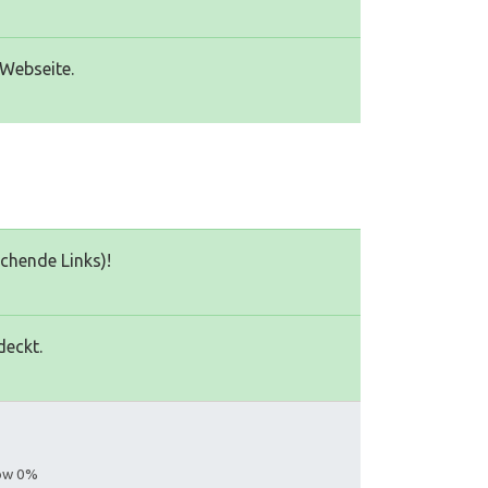
 Webseite.
echende Links)!
deckt.
low 0%