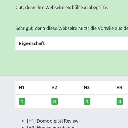
Gut, denn Ihre Webseite enthält Suchbegriffe.
Sehr gut, denn diese Webseite nutzt die Vorteile aus d
Eigenschaft
H1
H2
H3
H4
1
0
1
0
[H1] Domodigital Review
[H3] Новейшие обзоры