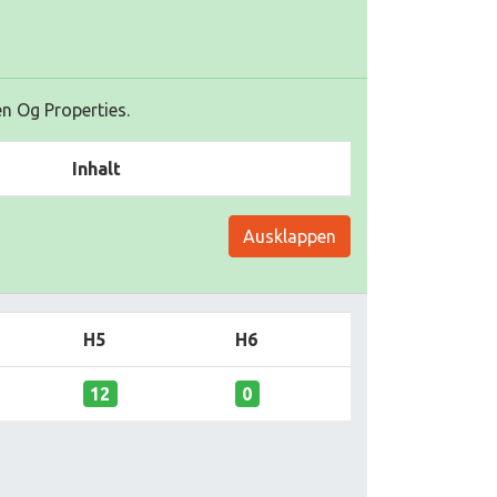
en Og Properties.
Inhalt
Ausklappen
H5
H6
12
0