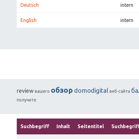
Deutsch
intern
English
intern
обзор
domodigital
ба
review
вашего
веб-сайта
получите
Suchbegriff
Inhalt
Seitentitel
Suchbegrif