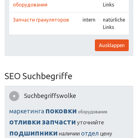
оборудования
Links
Запчасти грануляторов
intern
natürliche
Links
Ausklappen
SEO Suchbegriffe
Suchbegriffswolke
поковки
маркетинга
оборудования
отливки
запчасти
уточняйте
подшипники
отдел
наличии
цену