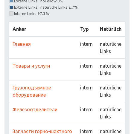
Externe Links : noFollow 0%
Externe Links : natürliche Links 2.7%
Interne Links 97.3%
Anker
Typ
Natürlich
Главная
intern
natürliche
Links
Товары и услуги
intern
natürliche
Links
Грузоподъемное
intern
natürliche
оборудование
Links
Железоотделители
intern
natürliche
Links
Запчасти горно-шахтного
intern
natürliche